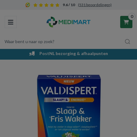
9.6 / 10
(531 beoordelingen)
0
Toggle navigation
Waar bent u naar op zoek?
PostNL bezorging & afhaalpunten
Winkelwagen
Uw winkelwagen is leeg.
Vul hem met producten.