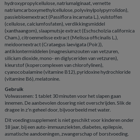
hydroxypropylcellulose, natriumalginaat, vernette
natriumcarboxymethylcellulose, polyvinylpolypyrrolidon),
passiebloemextract (Passiflora incarnata L.), vulstoffen
(cellulose, calciumfosfaten), verdikkingsmiddel
(xanthaangom), slaapmutsje extract (Eschscholzia californica
Cham.), citroenmelisse extract (Melissa officinalis L.),
meidoornextract (Crataegus laevigata (Poir.)),
antiklontermiddelen (magnesiumzouten van vetzuren,
silicium dioxide, mono- en diglyceriden van vetzuren),
kleurstof (kopercomplexen van chlorofylinen),
cyanocobalamine (vitamine B12), pyridoxine hydrochloride
(vitamine B6), melatonine.
Gebruik
Volwassenen: 1 tablet 30 minuten voor het slapen gaan
innemen. De aanbevolen dosering niet overschrijden. Slik de
dragee in z'n geheel door, bijvoorbeeld met water.
Dit voedingssupplement is niet geschikt voor kinderen onder
18 jaar, bij een auto-immuunziekten, diabetes, epilepsie,
asmatische aandoeningen, zwangerschap of borstvoeding.