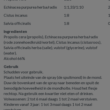
Echinacea purpurea herba/radix
1:1,33/1:10
2
Cistus incanus
1:8
1
Salvia officinalis
1:8
0
Ingredienten
Propolis cera (propolis), Echinacea purpurea herba/radix
(rode zonnehoedkruid/wortel), Cistus incanus (cistusroos),
Salvia officinalis herba (salie), vulstof (glycerine), vulstof
(water).
Alcohol 66%
Gebruik
Schudden voor gebruik.
Plaats het uiteinde van de spray (de spuitmond) in de mond.
Duw de bovenkant van de spray naar beneden en spuit de
benodigde hoeveelheid in de mondholte. Houd het flesje
rechtop. Na gebruik een kwartier niet eten of drinken.
Volwassenen: 2 tot 6 maal daags 1 tot 2 maal verstuiven.
Kinderen vanaf 3 jaar: 1 tot 3 maal daags 1 tot 2 maal
verstuiven.