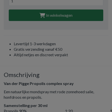
In winkelwagen
Levertijd 1-3 werkdagen
Gratis verzending vanaf €50
Altijd netjes en discreet verpakt
Omschrijving
Van der Pigge Propolis complex spray
Een natuurlijke mondspray met rode zonnehoed salie,
honfdroos en propolis.
Samenstelling per 30 ml
Propolis 90%
1:20
1