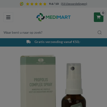
9.6 / 10
(531 beoordelingen)
0
Toggle navigation
Waar bent u naar op zoek?
Gratis verzending vanaf €50,-
Winkelwagen
Uw winkelwagen is leeg.
Vul hem met producten.