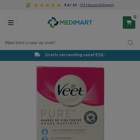
9.6 / 10
(531 beoordelingen)
0
Toggle navigation
Waar bent u naar op zoek?
Gratis verzending vanaf €50,-
Winkelwagen
Uw winkelwagen is leeg.
Vul hem met producten.