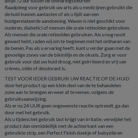
altijd 72 uur tussen de ontharingsbeurten
Raadpleeg voor gebruik uw arts als u medicijnen gebruikt die
de huid kunnen aantasten of als u lijdt aan een
huidgerelateerde aandoening. Waxen is niet geschikt voor
ouderen, diabetici of mensen die orale retinoïden gebruiken.
Als mensen die orale retinoïden gebruiken. Als u nog nooit
gewaxt hebt, raden wij om te beginnen met het ontharen van
de benen. Pas als u ervaring heeft, kunt u verder gaan met de
gevoelige zones van de bikinilijn en de oksels. Zorg er voor
gebruik voor dat uw huid droog, niet geïrriteerd en vrij van
crèmes, oliën of deodorant is.
TEST VOOR IEDER GEBRUIK UW REACTIE OP DE HUID
door het product op een klein deel van de te behandelen
zone aan te brengen en weer af te nemen, volgens de
gebruiksaanwijzing.
Als er na 24 UUR geen ongewenste reactie optreedt, ga dan
door met het gebruik.
Als u tijdens het gebruik last krijgt van irritatie, verwijder het
product dan onmiddellijk met de achterkant van een
gebruikte strip, een Perfect Finish doekje of babyolie en