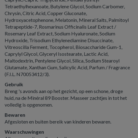
Tetraethylhexanoate, Butylene Glycol, Sodium Carbomer,
Chrysin, Citric Acid, Copper Gluconate,
Hydroxyacetophenone, Melatonin, Mineral Salts, Palmitoyl
Tetrapeptide-7, Rosmarinus Officinalis Leaf Extract /
Rosemary Leaf Extract, Sodium Hyaluronate, Sodium
Hydroxide, Trisodium Ethylenediamine Disuccinate,
Vitreoscilla Ferment, Tocopherol, Biosaccharide Gum-1,
Caprylyl Glycol, Glyceryl Isostearate, Lactic Acid,
Maltodextrin, Pentylene Glycol, Silica, Sodium Stearoyl
Glutamate, Xanthan Gum, Salicylic Acid, Parfum / Fragrance
(F.I.L. N70053412/3).
Gebruik
Breng 's avonds aan op het gezicht, op een schone, droge
huid, na de Minéral 89 Booster. Masseer zachtjes in tot het
volledig is opgenomen.
Bewaren
Afgesloten en buiten bereik van kinderen bewaren.
Waarschuwingen