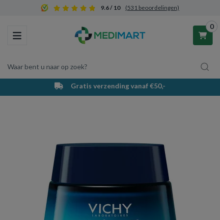
9.6 / 10
(531 beoordelingen)
0
Toggle navigation
Waar bent u naar op zoek?
Gratis verzending vanaf €50,-
Winkelwagen
Uw winkelwagen is leeg.
Vul hem met producten.