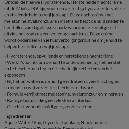
Ontdek de nieuwe Hydraterende, Herstellende Nachtcrème
uit de Minéral 89-lijn, voor een perfect gehydrateerde, vollere
en stralende huid terwijl je slaapt. Deze nachtcrème met
melatonine, hyaluronzuur en mineralen helpt de huid sneller te
herstellen van dagelijkse schade waardoor ze er uitgerust
uitziet, net zoals na een volledige nachtrust. Deze crème
wordt onderdeel van je huidverzorgingsroutine om je huid te
helpen herstellen terwijl je slaapt.
- Hydraterende, opvullende en herstellende nachtcrème
- Werkt 's nachts om de huid te ondersteunen bij het herstel
en te beschermen tegen de schadelijke effecten van het
exposoom
- Bij het ontwaken is de huid gehydrateerd, veerkrachtig en
stralend, terwijl ze versterkt en hersteld wordt
- Formule verrijkt met melatonine, hyaluronzuur en mineralen
- Romige textuur die geen vlekken achterlaat
- Geschikt voor alle huidtypes, zonder alcohol
Ingrediënten
Aqua / Water / Eau, Glycerin, Squalane, Niacinamide,
Caprylic/Capric Triglyceride, Pentaerythrityl