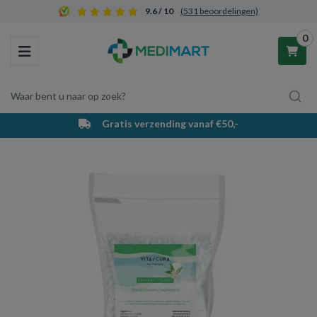
9.6 / 10
(531 beoordelingen)
0
Toggle navigation
Waar bent u naar op zoek?
Gratis verzending vanaf €50,-
Winkelwagen
Uw winkelwagen is leeg.
Vul hem met producten.