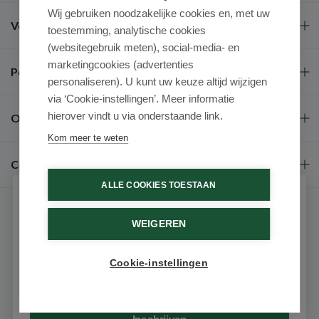
Wij gebruiken noodzakelijke cookies en, met uw
Veel gestelde vragen
toestemming, analytische cookies
(websitegebruik meten), social-media- en
marketingcookies (advertenties
Populaire merken
personaliseren). U kunt uw keuze altijd wijzigen
via ‘Cookie-instellingen’. Meer informatie
hierover vindt u via onderstaande link.
Over ons
Kom meer te weten
Contact
ALLE COOKIES TOESTAAN
Schrijf je in voor onze nieuwsbrief
WEIGEREN
Ontvang als eerste de beste aanbiedingen en persoonlijk
advies
Cookie-instellingen
Email
9.6 / 10
(531 beoordelingen)
© 2026 - Medimart.nl.