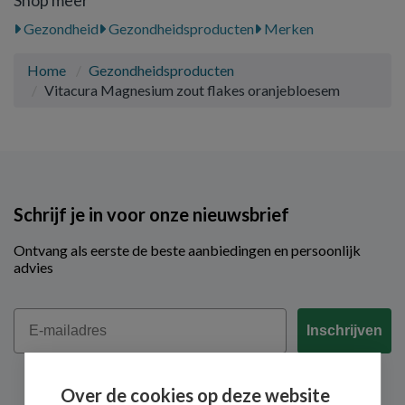
Shop meer
Gezondheid
Gezondheidsproducten
Merken
Home
Gezondheidsproducten
Vitacura Magnesium zout flakes oranjebloesem
Schrijf je in voor onze nieuwsbrief
Ontvang als eerste de beste aanbiedingen en persoonlijk
advies
Email
Inschrijven
Over de cookies op deze website