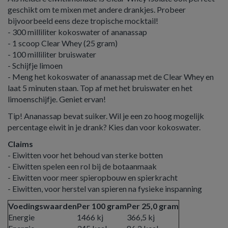
geschikt om te mixen met andere drankjes. Probeer
bijvoorbeeld eens deze tropische mocktail!
- 300 milliliter kokoswater of ananassap
- 1 scoop Clear Whey (25 gram)
- 100 milliliter bruiswater
- Schijfje limoen
- Meng het kokoswater of ananassap met de Clear Whey en
laat 5 minuten staan. Top af met het bruiswater en het
limoenschijfje. Geniet ervan!
Tip! Ananassap bevat suiker. Wil je een zo hoog mogelijk
percentage eiwit in je drank? Kies dan voor kokoswater.
Claims
- Eiwitten voor het behoud van sterke botten
- Eiwitten spelen een rol bij de botaanmaak
- Eiwitten voor meer spieropbouw en spierkracht
- Eiwitten, voor herstel van spieren na fysieke inspanning
Voedingswaarden
Per 100 gram
Per 25,0 gram
Energie
1466 kj
366,5 kj