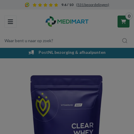
9.6 / 10
(531 beoordelingen)
0
Toggle navigation
Waar bent u naar op zoek?
PostNL bezorging & afhaalpunten
Winkelwagen
Uw winkelwagen is leeg.
Vul hem met producten.