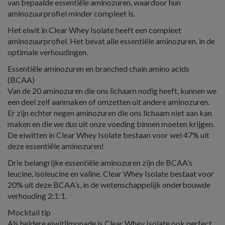
van bepaalde essentiële aminozuren, waardoor hun
aminozuurprofiel minder compleet is.
Het eiwit in Clear Whey Isolate heeft een compleet
aminozuurprofiel. Het bevat alle essentiële aminozuren, in de
optimale verhoudingen.
Essentiële aminozuren en branched chain amino acids
(BCAA)
Van de 20 aminozuren die ons lichaam nodig heeft, kunnen we
een deel zelf aanmaken of omzetten uit andere aminozuren.
Er zijn echter negen aminozuren die ons lichaam niet aan kan
maken en die we dus uit onze voeding binnen moeten krijgen.
De eiwitten in Clear Whey Isolate bestaan voor wel 47% uit
deze essentiële aminozuren!
Drie belangrijke essentiële aminozuren zijn de BCAA’s
leucine, isoleucine en valine. Clear Whey Isolate bestaat voor
20% uit deze BCAA’s, in de wetenschappelijk onderbouwde
verhouding 2:1:1.
Mocktail tip
Als heldere eiwitlimonade is Clear Whey Isolate ook perfect