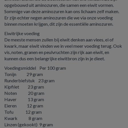
opgebouwd uit aminozuren, die samen een eiwit vormen.
Sommige van deze aminozuren kan ons lichaam zelf maken.
Er zijn echter negen aminozuren die we via onze voeding
binnen moeten krijgen, dit zijn de essentiële aminozuren.
Eiwitrijke voeding
De meeste mensen zullen bij eiwit denken aan vlees, ei of
kwark, maar eiwit vinden we in veel meer voeding terug. Ook
vis, noten, granen en peulvruchten zijn rijk aan eiwit, en
kunnen dus een belangrijke eiwitbron zijn in je dieet.
Voedingsmiddel Per 100 gram
Tonijn 29 gram
Runderbiefstuk 23 gram
Kipfilet 23 gram
Noten 20 gram
Haver 13 gram
Eieren 12 gram
Tofu 12 gram
Kwark 8 gram
Linzen (gekookt) 9 gram