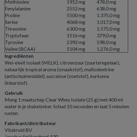
Methionine
1912 mg
478,0 mg
Fenylalanine
2552 mg
638,0 mg
Proline
5500 mg
1.375,0 mg
Serine
4068 mg
1.017,0 mg
Threonine
6300 mg
1.575,0 mg
Tryptofaan
1516 mg
379,0 mg
Tyrosine
2392 mg
598,0 mg
Valine (BCAA)
5104 mg
1.276,0 mg
Ingrediënten
Wei-eiwit Isolaat (MELK), citroenzuur (zuurteregelaar),
natuurlijk tropical aroma (smaakstof), maltodextrine
(antischuimmiddel), sucralose (zoetstof), kurkuma
(kleurstof).
Gebruik
Meng 1 maatschep Clear Whey Isolate (25 g) met 400 ml
water in je shakebeker. Schud 10 seconden en laat 5 minuten
rusten.
Fabrikant/distributeur
Vitakruid BV
Jacobus Spijkerdreef 430