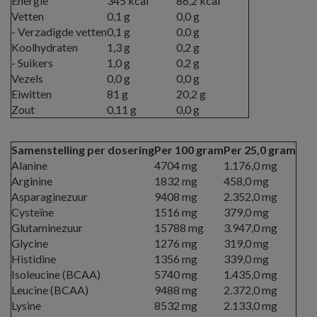
Energie
345 kcal
86,2 kcal
Vetten
0,1 g
0,0 g
- Verzadigde vetten
0,1 g
0,0 g
Koolhydraten
1,3 g
0,2 g
- Suikers
1,0 g
0,2 g
Vezels
0,0 g
0,0 g
Eiwitten
81 g
20,2 g
Zout
0,11 g
0,0 g
Samenstelling per dosering
Per 100 gram
Per 25,0 gram
Alanine
4704 mg
1.176,0 mg
Arginine
1832 mg
458,0 mg
Asparaginezuur
9408 mg
2.352,0 mg
Cysteïne
1516 mg
379,0 mg
Glutaminezuur
15788 mg
3.947,0 mg
Glycine
1276 mg
319,0 mg
Histidine
1356 mg
339,0 mg
Isoleucine (BCAA)
5740 mg
1.435,0 mg
Leucine (BCAA)
9488 mg
2.372,0 mg
Lysine
8532 mg
2.133,0 mg