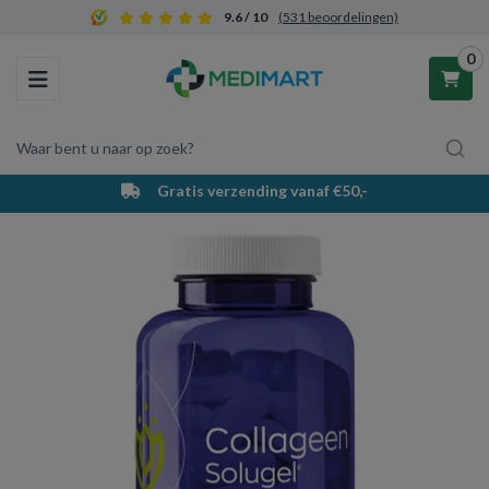
9.6 / 10
(531 beoordelingen)
0
Toggle navigation
Waar bent u naar op zoek?
Gratis verzending vanaf €50,-
Winkelwagen
Uw winkelwagen is leeg.
Vul hem met producten.