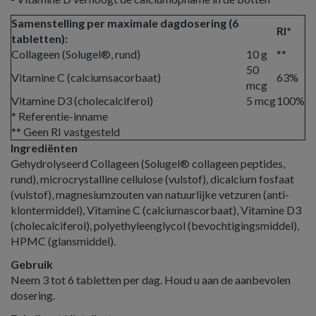
Samenstelling per maximale dagdosering (6
RI*
tabletten):
Collageen (Solugel®, rund)
10 g
**
50
Vitamine C (calciumsacorbaat)
63%
mcg
Vitamine D3 (cholecalciferol)
5 mcg
100%
* Referentie-inname
** Geen RI vastgesteld
Ingrediënten
Gehydrolyseerd Collageen (Solugel® collageen peptides,
rund), microcrystalline cellulose (vulstof), dicalcium fosfaat
(vulstof), magnesiumzouten van natuurlijke vetzuren (anti-
klontermiddel), Vitamine C (calciumascorbaat), Vitamine D3
(cholecalciferol), polyethyleenglycol (bevochtigingsmiddel),
HPMC (glansmiddel).
Gebruik
Neem 3 tot 6 tabletten per dag. Houd u aan de aanbevolen
dosering.