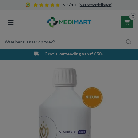
9.6 / 10
(531 beoordelingen)
0
Toggle navigation
Waar bent u naar op zoek?
Gratis verzending vanaf €50,-
Winkelwagen
Uw winkelwagen is leeg.
Vul hem met producten.