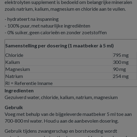
elektrolyten supplement is bedoeld om belangrijke mineralen
zoals natrium, kalium, magnesium en chloride aan te vullen.
- hydrateert na inspanning
- 100% puur, met natuurlijke ingrediënten
- 0% suiker, geen calorieën en zonder zoetstoffen
Samenstelling per dosering (1 maatbeker à 5 ml)
Chloride
795 mg
Kalium
300 mg
Magnesium
90 mg
Natrium
254 mg
RI = Referentie Inname
Ingredienten
Gezuiverd water, chloride, kalium, natrium, magnesium
Gebruik
Voeg met behulp van de bijgeleverde maatbeker 5 ml toe aan
700-800 ml water. Houd u aan de aanbevolen dosering.
Gebruik tijdens zwangerschap en borstvoeding wordt