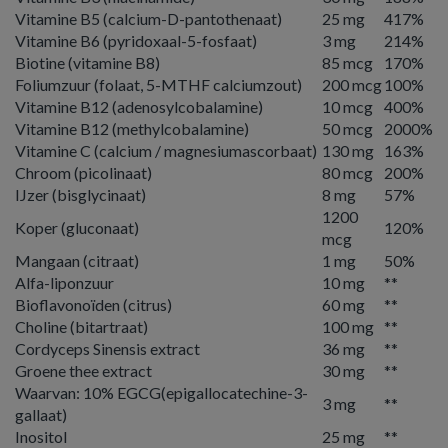
Vitamine B5 (calcium-D-pantothenaat)
25 mg
417%
Vitamine B6 (pyridoxaal-5-fosfaat)
3 mg
214%
Biotine (vitamine B8)
85 mcg
170%
Foliumzuur (folaat, 5-MTHF calciumzout)
200 mcg
100%
Vitamine B12 (adenosylcobalamine)
10 mcg
400%
Vitamine B12 (methylcobalamine)
50 mcg
2000%
Vitamine C (calcium / magnesiumascorbaat)
130 mg
163%
Chroom (picolinaat)
80 mcg
200%
IJzer (bisglycinaat)
8 mg
57%
1200
Koper (gluconaat)
120%
mcg
Mangaan (citraat)
1 mg
50%
Alfa-liponzuur
10 mg
**
Bioflavonoïden (citrus)
60 mg
**
Choline (bitartraat)
100 mg
**
Cordyceps Sinensis extract
36 mg
**
Groene thee extract
30 mg
**
Waarvan: 10% EGCG(epigallocatechine-3-
3 mg
**
gallaat)
Inositol
25 mg
**