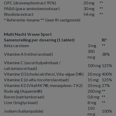
OPC (druivenpitextract 95%)
20 mg
**
PABA (para-aminobenzoëzuur)
30 mg
**
Rhodiola extract
54 mg
**
* Referentie-Inname ** Geen RI vastgesteld
Multi Nacht Vrouw Sport
Samenstelling per dosering (1 tablet)
RI*
Bèta caroteen
3 mg
**
300
Vitamine A (retinol acetaat)
38%
mcg
Vitamine C (ascorbylpalmitaat /
100 mg
125%
calciumascorbaat)
Vitamine D3 (cholecalciferol, Vita-algae D®)
20 mcg
400%
Vitamine E (d-alfa-tocoferolacetaat)
15 mg
125%
Vitamine K2 (VitaMK7®, menaquinon-7 K2)
20 mcg
27%
Rode alg (Aquamin®)
200 mg
**
Boron (natriumboraat)
0,8 mg
**
IJzer (bisglycinaat)
8 mg
**
150
Jodium (kaliumjodide)
100%
mcg