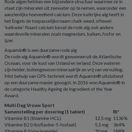
Rode algen hebben een bijzondere structuur waarmee ze in
staat zijn mineralen uit zeewater op te nemen, waaronder een
aanzienlijke hoeveelheid calcium. Deze kalkrijke alg heeft in
het Engels de toepasselijke naam chalk weed, oftewel
‘kalkwier’. Naast calcium bevat de rode alg ook andere
waardevolle mineralen zoals magnesium, kalium, fosfor en
ijzer.
Aquamin® is een duurzame rode alg
De rode alg Aquamin® wordt gewonnen uit de Atlantische
Oceaan, voor de kust van IJsland en Ierland. Deze wateren
zijn helder, buitengewoon mineraalrijk en vrij van vervuiling.
Met behulp van GPS-techniek wordt Aquamin® uitsluitend
op een duurzame manier geoogst. In 2016 won Aquamin® in
de categorie Healthy Ageing de Ingredient of the Year
Award.
Multi Dag Vrouw Sport
Samenstelling per dosering (1 tablet)
RI*
Vitamine B1 (thiamine HCL)
12,5 mg
1136%
Vitamine B2 (riboflavine-5-fosfaat)
5,1 mg
364%
Vitamine B3 (niacinamide)
30 mg
188%