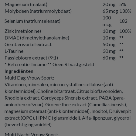
Magnesium (malaat)
20 mg
5%
Molybdeen (natriummolybdaat)
65 mcg
130%
100
Selenium (natriumselenaat)
182
mcg
Zink (methionine)
10 mg
100%
DMAE (dimethylethanolamine)
10 mg
**
Gemberwortel extract
50 mg
**
L-Taurine
30 mg
**
Passiebloem extract (9:1)
60 mg
**
* Referentie-Inname ** Geen RI vastgesteld
Ingrediënten
Multi Dag Vrouw Sport:
Vitaminen, mineralen, microcrystalline cellulose (anti-
klontermiddel), Choline bitartraat, Citrus bioflavonoiden,
Rhodiola extract, Cordyceps Sinensis extract, PABA (para-
aminobenzoëzuur), Groene thee extract (Camellia sinensis),
magnesium stearaat (anti-klontermiddel), Inositol, Druivenpit
extract (OPC), HPMC (glansmiddel), Alfa-liponzuur, glycerol
(bevochtigingsmiddel)
Multi Nacht Vrouw Sport: