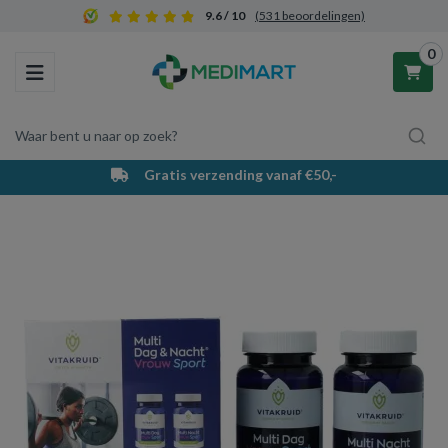
9.6 / 10
(531 beoordelingen)
0
Toggle navigation
Waar bent u naar op zoek?
Gratis verzending vanaf €50,-
Winkelwagen
Uw winkelwagen is leeg.
Vul hem met producten.