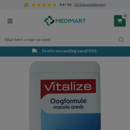
9.6 / 10
(531 beoordelingen)
0
Toggle navigation
Waar bent u naar op zoek?
Gratis verzending vanaf €50,-
Winkelwagen
Uw winkelwagen is leeg.
Vul hem met producten.