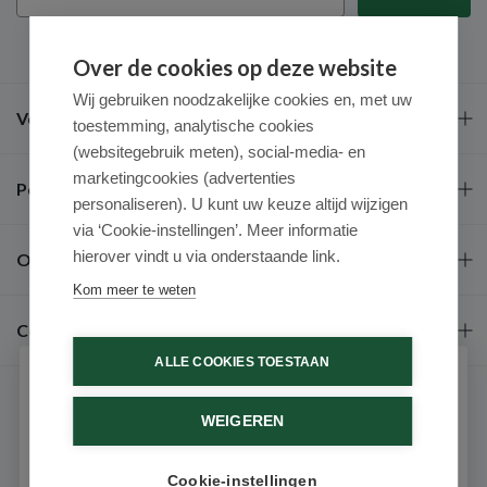
Over de cookies op deze website
Wij gebruiken noodzakelijke cookies en, met uw
Veel gestelde vragen
toestemming, analytische cookies
(websitegebruik meten), social-media- en
marketingcookies (advertenties
Populaire merken
personaliseren). U kunt uw keuze altijd wijzigen
via ‘Cookie-instellingen’. Meer informatie
hierover vindt u via onderstaande link.
Over ons
Kom meer te weten
Contact
ALLE COOKIES TOESTAAN
Schrijf je in voor onze nieuwsbrief
WEIGEREN
Ontvang als eerste de beste aanbiedingen en persoonlijk
advies
Cookie-instellingen
Email
9.6 / 10
(531 beoordelingen)