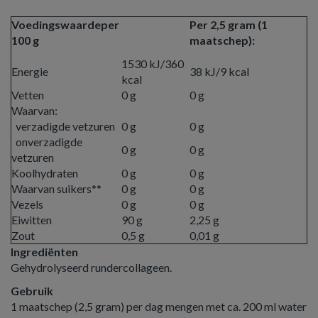
Voedingswaardeper
Per 2,5 gram (1
100 g
maatschep):
1530 kJ/360
Energie
38 kJ/9 kcal
kcal
Vetten
0 g
0 g
Waarvan:
verzadigde vetzuren
0 g
0 g
onverzadigde
0 g
0 g
vetzuren
Koolhydraten
0 g
0 g
Waarvan suikers**
0 g
0 g
Vezels
0 g
0 g
Eiwitten
90 g
2,25 g
Zout
0,5 g
0,01 g
Ingrediënten
Gehydrolyseerd rundercollageen.
Gebruik
1 maatschep (2,5 gram) per dag mengen met ca. 200 ml water