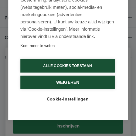
(websitegebruik meten), social-media- en
marketingcookies (advertenties
Populaire merken
personaliseren). U kunt uw keuze altijd wijzigen
via ‘Cookie-instellingen’. Meer informatie
hierover vindt u via onderstaande link.
Over ons
Kom meer te weten
Contact
Schrijf je in voor onze nieuwsbrief
ALLE COOKIES TOESTAAN
Ontvang als eerste de beste aanbiedingen en persoonlijk
advies
WEIGEREN
Voornaam
Cookie-instellingen
9.6 / 10
(531 beoordelingen)
Email
© 2026 - Medimart.nl.
Inschrijven