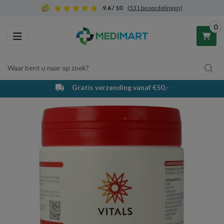
9.6 / 10
(531 beoordelingen)
0
Toggle navigation
Waar bent u naar op zoek?
Gratis verzending vanaf €50,-
Winkelwagen
Uw winkelwagen is leeg.
Vul hem met producten.