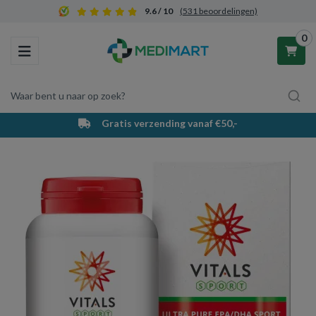
9.6 / 10
(531 beoordelingen)
0
Toggle navigation
Waar bent u naar op zoek?
Gratis verzending vanaf €50,-
Winkelwagen
Uw winkelwagen is leeg.
Vul hem met producten.