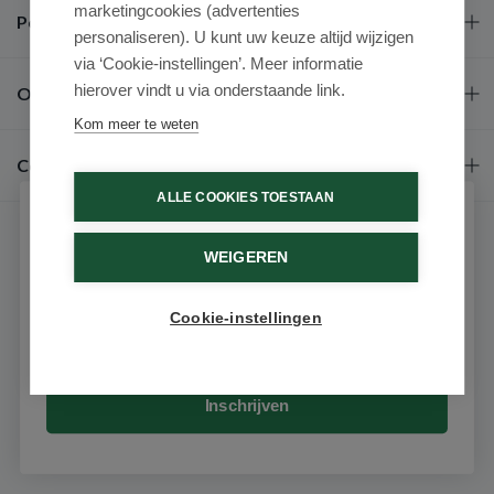
marketingcookies (advertenties
Populaire merken
personaliseren). U kunt uw keuze altijd wijzigen
via ‘Cookie-instellingen’. Meer informatie
hierover vindt u via onderstaande link.
Over ons
Kom meer te weten
Contact
ALLE COOKIES TOESTAAN
Schrijf je in voor onze nieuwsbrief
WEIGEREN
Ontvang als eerste de beste aanbiedingen en persoonlijk
advies
Cookie-instellingen
Email
9.6 / 10
(531 beoordelingen)
© 2026 - Medimart.nl.
Inschrijven