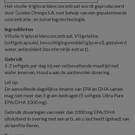
Het visolie-triglyceridenconcentraat wordt geproduceerd
door Golden Omega S.A. met behulp van een gepatenteerde
concentratie- en zuiveringstechnologie.
Ingrediënten
VISolie-triglyceridenconcentraat, VISgelatine
(softgelcapsule), bevochtigingsmiddel (glycerol), gezuiverd
water, antioxidant (tocoferolrijk extract).
Gebruik
1-2 softgels per dag bij een vetbevattende maaltijd met
water innemen. Houd u aan de aanbevolen dosering.
Let op:
De aanvullende da­gelijkse inname van EPA en DHA samen
mag niet meer dan 5 gram bedragen (5 softgels Ultra Pure
EPA/DHA 1000 mg).
Gebruik doseringen van méér dan 1000 mg EPA/DHA
uitsluitend in overleg met een arts, als u last heeft (gehad) van
atriumfibrilleren.