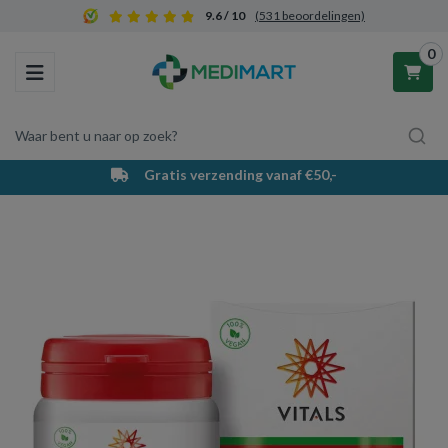
9.6 / 10
(531 beoordelingen)
0
Toggle navigation
Waar bent u naar op zoek?
Gratis verzending vanaf €50,-
Winkelwagen
Uw winkelwagen is leeg.
Vul hem met producten.