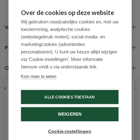
Over de cookies op deze website
Wij gebruiken noodzakelijke cookies en, met uw
Veel gestelde vragen
toestemming, analytische cookies
(websitegebruik meten), social-media- en
marketingcookies (advertenties
Populaire merken
personaliseren). U kunt uw keuze altijd wijzigen
via ‘Cookie-instellingen’. Meer informatie
hierover vindt u via onderstaande link.
Over ons
Kom meer te weten
Contact
Schrijf je in voor onze nieuwsbrief
ALLE COOKIES TOESTAAN
Ontvang als eerste de beste aanbiedingen en persoonlijk
advies
WEIGEREN
Voornaam
Cookie-instellingen
9.6 / 10
(531 beoordelingen)
Email