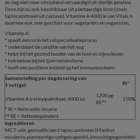
de dag niet meer uitsluitend vervaardigd uit dierlijk gelatine.
Deze zijn nu ook beschikbaar uit plantaardige bron (zoals
tapiocazetmeel uit cassave). Vitamine A 4000 ie van Vitals is
daarmee ook zeer geschikt voor vegetariërs en veganisten.
Vitamine A:
* speelt een rol in het celspecialisatieproces
* ondersteunt de conditie van het oog
* helpt bij het gezond houden van de huid en slijmvliezen
* betrokken bij het ijzermetabolisme
* heeft een positieve invloed op het immuunsysteem
Samenstelling per dagdosering van
RI*
1 softgel:
1200 µg-
Vitamine A (retinylpalmitaat, 4000 ie)
150%
RE**
* RI = Referentie-inname
** RE = Retinolequivalent
Ingrediënten
MCT-olie, gemodificeerd tapiocazetmeel (Manihot
esculenta, plantaardige softgelcapsule), bevochtigingsmiddel