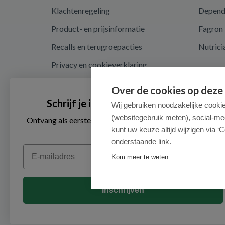
Klachtenregeling
Depen
Product- en prijsinformatie
Fagron
Recalls en terugroepacties
Nutrici
Privacy en cookieverklaring
Cookie instellingen
Over de cookies op deze
Algemene voorwaarden
Schrijf je in voor onze nieuwsbrief
Wij gebruiken noodzakelijke cooki
(websitegebruik meten), social-me
Herroepingsrecht en retouren
Ontvang als eerste de beste aanbiedingen en persoonlijk
advies
kunt uw keuze altijd wijzigen via ‘C
onderstaande link.
Email
Kom meer te weten
Inschrijven
© 2026 - Medimart.nl.