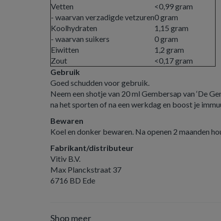
Vetten
<0,99 gram
- waarvan verzadigde vetzuren
0 gram
Koolhydraten
1,15 gram
- waarvan suikers
0 gram
Eiwitten
1,2 gram
Zout
<0,17 gram
Gebruik
Goed schudden voor gebruik.
Neem een shotje van 20 ml Gembersap van ‘De Gemb
na het sporten of na een werkdag en boost je imm
Bewaren
Koel en donker bewaren. Na openen 2 maanden hou
Fabrikant/distributeur
Vitiv B.V.
Max Planckstraat 37
6716 BD Ede
Shop meer