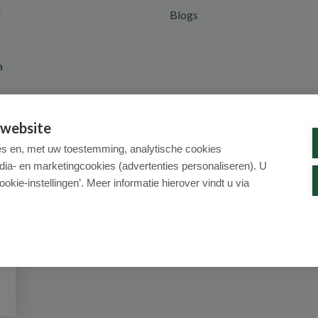
d
Blogs
a
 website
es en, met uw toestemming, analytische cookies
dia- en marketingcookies (advertenties personaliseren). U
ookie-instellingen’. Meer informatie hierover vindt u via