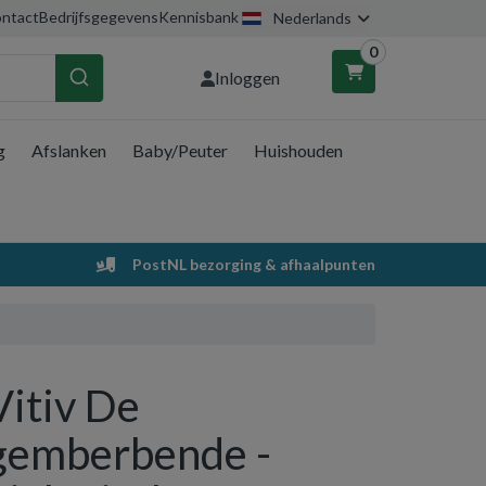
ntact
Bedrijfsgegevens
Kennisbank
Nederlands
0
Inloggen
g
Afslanken
Baby/Peuter
Huishouden
nkelwagen
Uw winkelwagen is leeg.
PostNL bezorging & afhaalpunten
Vul hem met producten.
Vitiv De
gemberbende -