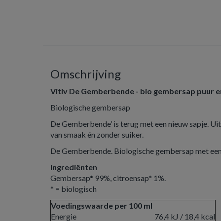
Omschrijving
Vitiv De Gemberbende - bio gembersap puur en
Biologische gembersap
De Gemberbende’ is terug met een nieuw sapje. Uit
van smaak én zonder suiker.
De Gemberbende. Biologische gembersap met een 
Ingrediënten
Gembersap* 99%, citroensap* 1%.
* = biologisch
Voedingswaarde per 100 ml
Energie
76,4 kJ / 18,4 kcal