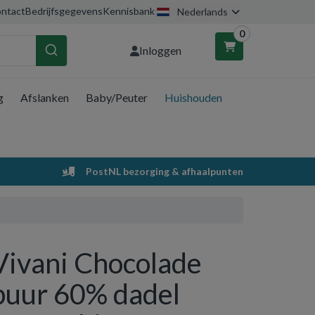
ntact
Bedrijfsgegevens
Kennisbank
Nederlands
0
Inloggen
g
Afslanken
Baby/Peuter
Huishouden
nkelwagen
Uw winkelwagen is leeg.
PostNL bezorging & afhaalpunten
Vul hem met producten.
Vivani Chocolade
puur 60% dadel