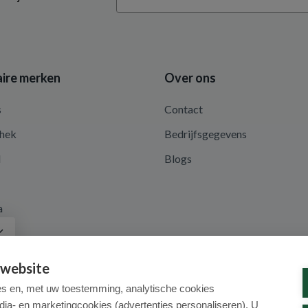
ire merken
Over ons
s
Contact
hek
Bedrijfsgegevens
d
Blogs
a
 website
es en, met uw toestemming, analytische cookies
dia- en marketingcookies (advertenties personaliseren). U