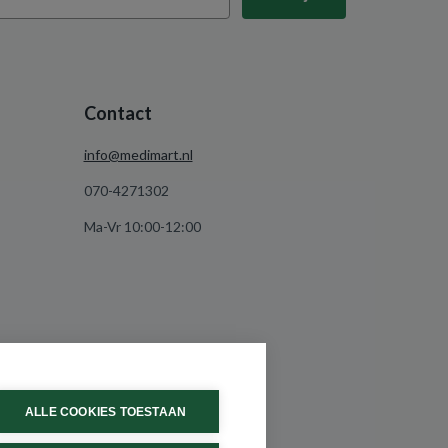
Contact
info@medimart.nl
070-4271302
Ma-Vr 10:00-12:00
ALLE COOKIES TOESTAAN