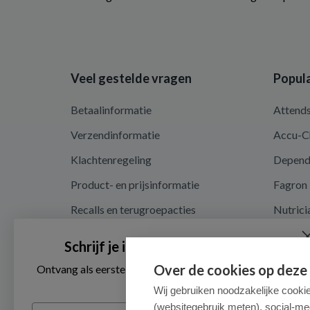
Veel gestelde vragen
Popula
Betaalinformatie
Attend
Verzendinformatie
Accu-C
Klachtenregeling
Depen
Product- en prijsinformatie
Fagron
Recalls en terugroepacties
Nutrici
Privacy en cookieverklaring
Schrijf je in voor onze nieuwsbrief
Cookie instellingen
Over de cookies op deze
Ontvang als eerste de beste aanbiedingen en persoonlijk
advies
Algemene voorwaarden
Wij gebruiken noodzakelijke cooki
(websitegebruik meten), social-me
Voornaam
Herroepingsrecht en retouren