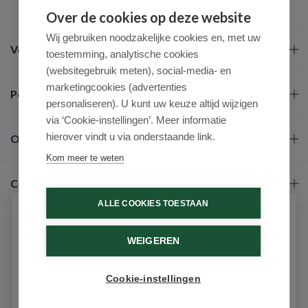
Over de cookies op deze website
Wij gebruiken noodzakelijke cookies en, met uw
Veel gestelde vragen
toestemming, analytische cookies
(websitegebruik meten), social-media- en
marketingcookies (advertenties
Populaire merken
personaliseren). U kunt uw keuze altijd wijzigen
via ‘Cookie-instellingen’. Meer informatie
hierover vindt u via onderstaande link.
Over ons
Kom meer te weten
Contact
ALLE COOKIES TOESTAAN
Schrijf je in voor onze nieuwsbrief
WEIGEREN
Ontvang als eerste de beste aanbiedingen en persoonlijk
advies
Cookie-instellingen
Email
9.6 / 10
(531 beoordelingen)