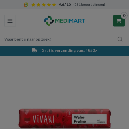
9.6 / 10
(531 beoordelingen)
0
Toggle navigation
Waar bent u naar op zoek?
PostNL bezorging & afhaalpunten
Winkelwagen
Uw winkelwagen is leeg.
Vul hem met producten.