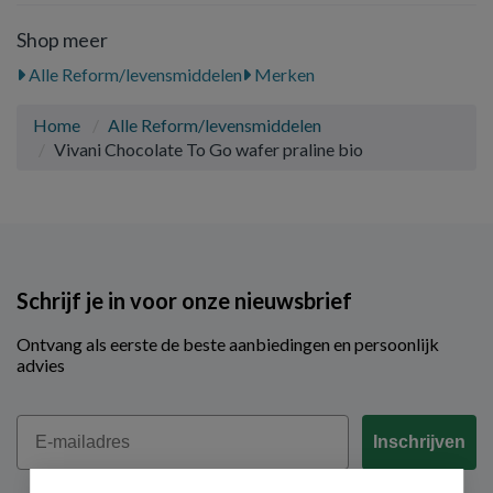
Shop meer
Alle Reform/levensmiddelen
Merken
Home
Alle Reform/levensmiddelen
Vivani Chocolate To Go wafer praline bio
Schrijf je in voor onze nieuwsbrief
Ontvang als eerste de beste aanbiedingen en persoonlijk
advies
Email
Inschrijven