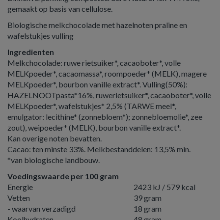
gemaakt op basis van cellulose.
Biologische melkchocolade met hazelnoten praline en
wafelstukjes vulling
Ingredienten
Melkchocolade: ruwe rietsuiker*, cacaoboter*, volle
MELKpoeder*, cacaomassa*, roompoeder* (MELK), magere
MELKpoeder*, bourbon vanille extract*. Vulling(50%):
HAZELNOOTpasta*16%, ruwerietsuiker*, cacaoboter*, volle
MELKpoeder*, wafelstukjes* 2,5% (TARWE meel*,
emulgator: lecithine* (zonnebloem*); zonnebloemolie*, zee
zout), weipoeder* (MELK), bourbon vanille extract*.
Kan overige noten bevatten.
Cacao: ten minste 33%. Melkbestanddelen: 13,5% min.
*van biologische landbouw.
Voedingswaarde per 100 gram
Energie
2423 kJ / 579 kcal
Vetten
39 gram
- waarvan verzadigd
18 gram
Koolhydraten
48 gram