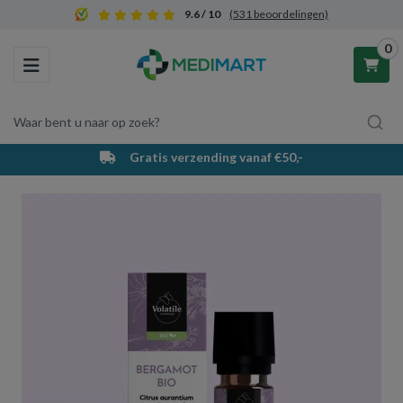
9.6 / 10
(531 beoordelingen)
0
Toggle navigation
Waar bent u naar op zoek?
Gratis verzending vanaf €50,-
Winkelwagen
Uw winkelwagen is leeg.
Vul hem met producten.