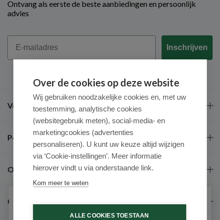
Ontvang als eerste de beste aanbiedingen en persoonlijk
advies
Email
Inschrijven
Over de cookies op deze website
Wij gebruiken noodzakelijke cookies en, met uw
Veel gestelde vragen
toestemming, analytische cookies
(websitegebruik meten), social-media- en
marketingcookies (advertenties
Populaire merken
personaliseren). U kunt uw keuze altijd wijzigen
via ‘Cookie-instellingen’. Meer informatie
hierover vindt u via onderstaande link.
Over ons
Kom meer te weten
Contact
Schrijf je in voor onze nieuwsbrief
ALLE COOKIES TOESTAAN
Ontvang als eerste de beste aanbiedingen en persoonlijk