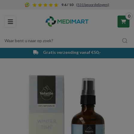
9.6 / 10
(531 beoordelingen)
0
Toggle navigation
Waar bent u naar op zoek?
Gratis verzending vanaf €50,-
Winkelwagen
Uw winkelwagen is leeg.
Vul hem met producten.