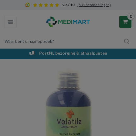
9.6 / 10
(531 beoordelingen)
0
Toggle navigation
Waar bent u naar op zoek?
PostNL bezorging & afhaalpunten
Winkelwagen
Uw winkelwagen is leeg.
Vul hem met producten.