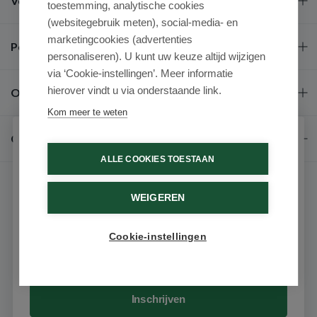
Veel gestelde vragen
toestemming, analytische cookies
(websitegebruik meten), social-media- en
marketingcookies (advertenties
Populaire merken
personaliseren). U kunt uw keuze altijd wijzigen
via ‘Cookie-instellingen’. Meer informatie
hierover vindt u via onderstaande link.
Over ons
Kom meer te weten
Contact
Schrijf je in voor onze nieuwsbrief
ALLE COOKIES TOESTAAN
Ontvang als eerste de beste aanbiedingen en persoonlijk
advies
WEIGEREN
Voornaam
Cookie-instellingen
9.6 / 10
(531 beoordelingen)
Email
© 2026 - Medimart.nl.
Inschrijven