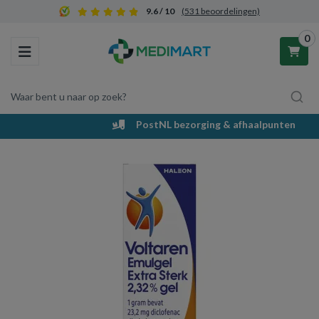
9.6 / 10
(531 beoordelingen)
0
Toggle navigation
Waar bent u naar op zoek?
PostNL bezorging & afhaalpunten
Winkelwagen
Uw winkelwagen is leeg.
Vul hem met producten.