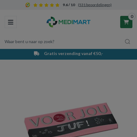
9.6 / 10
(531 beoordelingen)
0
Toggle navigation
Waar bent u naar op zoek?
Gratis verzending vanaf €50,-
Winkelwagen
Uw winkelwagen is leeg.
Vul hem met producten.