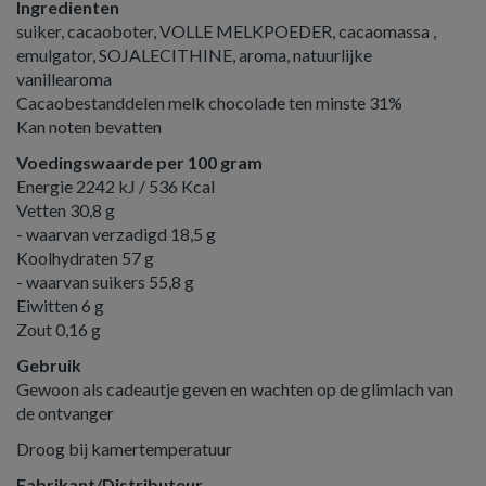
Ingredienten
suiker, cacaoboter, VOLLE MELKPOEDER, cacaomassa ,
emulgator, SOJALECITHINE, aroma, natuurlijke
vanillearoma
Cacaobestanddelen melk chocolade ten minste 31%
Kan noten bevatten
Voedingswaarde per 100 gram
Energie 2242 kJ / 536 Kcal
Vetten 30,8 g
- waarvan verzadigd 18,5 g
Koolhydraten 57 g
- waarvan suikers 55,8 g
Eiwitten 6 g
Zout 0,16 g
Gebruik
Gewoon als cadeautje geven en wachten op de glimlach van
de ontvanger
Droog bij kamertemperatuur
Fabrikant/Distributeur