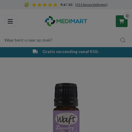
9.6 / 10
(531 beoordelingen)
0
Toggle navigation
Waar bent u naar op zoek?
Gratis verzending vanaf €50,-
Winkelwagen
Uw winkelwagen is leeg.
Vul hem met producten.