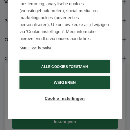
Veel gestelde vragen
toestemming, analytische cookies
(websitegebruik meten), social-media- en
marketingcookies (advertenties
Populaire merken
personaliseren). U kunt uw keuze altijd wijzigen
via ‘Cookie-instellingen’. Meer informatie
hierover vindt u via onderstaande link.
Over ons
Kom meer te weten
Contact
ALLE COOKIES TOESTAAN
Schrijf je in voor onze nieuwsbrief
WEIGEREN
Ontvang als eerste de beste aanbiedingen en persoonlijk
advies
Cookie-instellingen
Email
9.6 / 10
(531 beoordelingen)
© 2026 - Medimart.nl.
Inschrijven