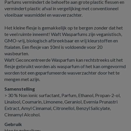
Parfums vermindert de behoefte aan grote plastic flessen en
vermindert plastic afval in vergelijking met conventioneel
vloeibaar wasmiddel en wasverzachter.
Het kleine flesje is gemakkelijk op te bergen zonder dat het
te veel ruimte inneemt! Waft Wasparfums zijn veganistisch,
GMO-vrij, biologisch afbreekbaar en vrij kleurstoffen en
ftalaten. Een flesje van 10ml is voldoende voor 20
wasbeurten.
Waft Geconcentreerde Wasparfum kan rechtstreeks uit het
flesje gebruikt worden als wasparfum of het kan omgevormd
worden tot een geparfumeerde wasverzachter door het te
mengen met azijn.
Samenstelling
> 30 % Non ionic surfactant, Parfum, Ethanol, Propan-2-ol,
Linalool, Coumarin, Limonene, Geraniol, Evernia Prunastri
Extract, Amyl Cinnamal, Citronellol, Benzyl Salicylate,
Cinnamyl Alcohol.
Gebruik
Hoe te gebruiken: