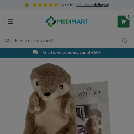
9.6 / 10
(531 beoordelingen)
0
Toggle navigation
Waar bent u naar op zoek?
PostNL bezorging & afhaalpunten
Winkelwagen
Uw winkelwagen is leeg.
Vul hem met producten.