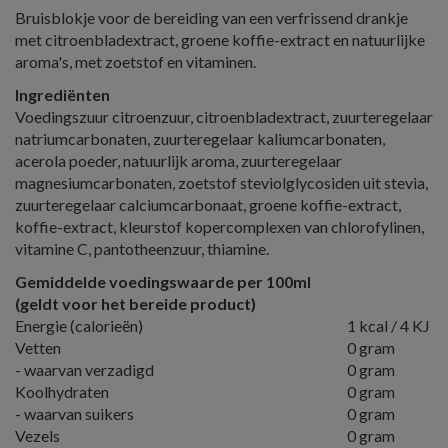
Bruisblokje voor de bereiding van een verfrissend drankje
met citroenbladextract, groene koffie-extract en natuurlijke
aroma's, met zoetstof en vitaminen.
Ingrediënten
Voedingszuur citroenzuur, citroenbladextract, zuurteregelaar
natriumcarbonaten, zuurteregelaar kaliumcarbonaten,
acerola poeder, natuurlijk aroma, zuurteregelaar
magnesiumcarbonaten, zoetstof steviolglycosiden uit stevia,
zuurteregelaar calciumcarbonaat, groene koffie-extract,
koffie-extract, kleurstof kopercomplexen van chlorofylinen,
vitamine C, pantotheenzuur, thiamine.
Gemiddelde voedingswaarde per 100ml
(geldt voor het bereide product)
Energie (calorieën)
1 kcal / 4 KJ
Vetten
0 gram
- waarvan verzadigd
0 gram
Koolhydraten
0 gram
- waarvan suikers
0 gram
Vezels
0 gram