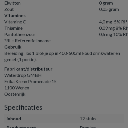
Eiwitten
0 gram
Zout
0,05 gram
Vitamines
Vitamine C
4,0 mg 5% RI*
Thiamine
0,09 mg 8% RI
Pantotheenzuur
0,6 mg 10% RI
*RI = Referentie Inname
Gebruik
Bereiding: los 1 blokje op in 400-600ml koud drinkwater en
geniet (1 portie).
Fabrikant/distributeur
Waterdrop GMBH
Erika Krenn Promenade 15
1100 Wenen
Oostenrijk
Specificaties
inhoud
12 stuks
Productsoort
Dranken