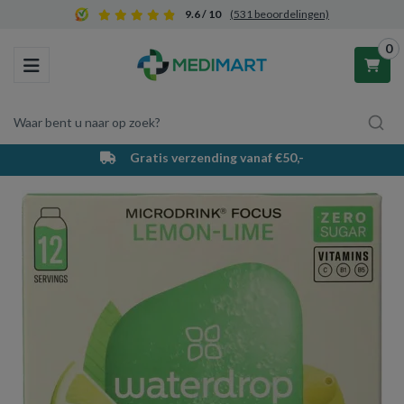
9.6 / 10
(531 beoordelingen)
0
Toggle navigation
Waar bent u naar op zoek?
Gratis verzending vanaf €50,-
Winkelwagen
Uw winkelwagen is leeg.
Vul hem met producten.