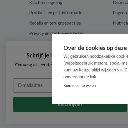
Klachtenregeling
Depen
Product- en prijsinformatie
Fagron
Recalls en terugroepacties
Nutrici
Privacy en cookieverklaring
Cookie instellingen
Over de cookies op deze
Algemene voorwaarden
Schrijf je in voor onze nieuwsbrief
Wij gebruiken noodzakelijke cooki
(websitegebruik meten), social-me
Herroepingsrecht en retouren
Ontvang als eerste de beste aanbiedingen en persoonlijk
advies
kunt uw keuze altijd wijzigen via ‘C
onderstaande link.
Email
Kom meer te weten
Inschrijven
© 2026 - Medimart.nl.