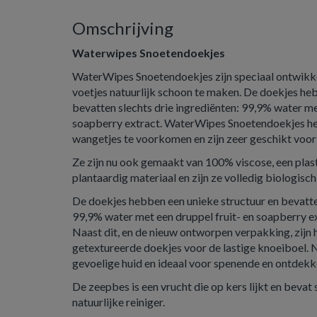
Omschrijving
Waterwipes Snoetendoekjes
WaterWipes Snoetendoekjes zijn speciaal ontwikke
voetjes natuurlijk schoon te maken. De doekjes he
bevatten slechts drie ingrediënten: 99,9% water me
soapberry extract. WaterWipes Snoetendoekjes he
wangetjes te voorkomen en zijn zeer geschikt voor 
Ze zijn nu ook gemaakt van 100% viscose, een plast
plantaardig materiaal en zijn ze volledig biologisc
De doekjes hebben een unieke structuur en bevatten
99,9% water met een druppel fruit- en soapberry ex
Naast dit, en de nieuw ontworpen verpakking, zijn 
getextureerde doekjes voor de lastige knoeiboel. 
gevoelige huid en ideaal voor spenende en ontdek
De zeepbes is een vrucht die op kers lijkt en bevat
natuurlijke reiniger.