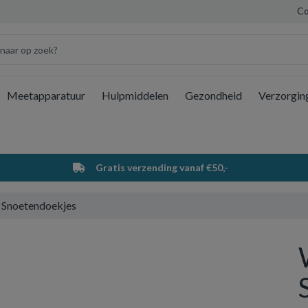
Co
Meetapparatuur
Hulpmiddelen
Gezondheid
Verzorgin
Wi
Gratis verzending vanaf €50,-
 Snoetendoekjes