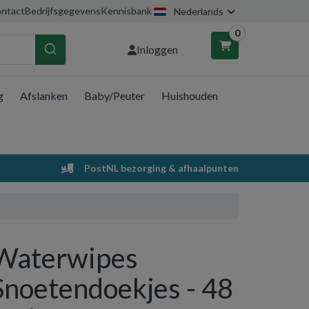
ntact
Bedrijfsgegevens
Kennisbank
Nederlands
0
Inloggen
g
Afslanken
Baby/Peuter
Huishouden
nkelwagen
Uw winkelwagen is leeg.
PostNL bezorging & afhaalpunten
Vul hem met producten.
Waterwipes
Snoetendoekjes - 48