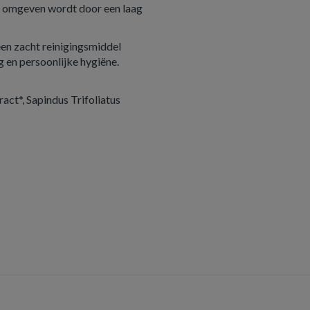
die omgeven wordt door een laag
een zacht reinigingsmiddel
g en persoonlijke hygiëne.
act*, Sapindus Trifoliatus