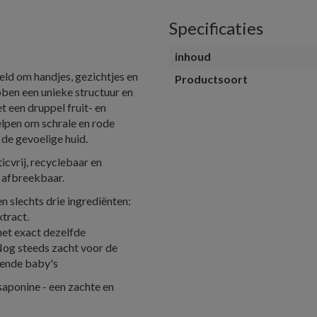
Specificaties
inhoud
ld om handjes, gezichtjes en
Productsoort
bben een unieke structuur en
t een druppel fruit- en
lpen om schrale en rode
de gevoelige huid.
icvrij, recyclebaar en
h afbreekbaar.
 slechts drie ingrediënten:
tract.
het exact dezelfde
Nog steeds zacht voor de
kende baby's
 saponine - een zachte en