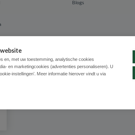
d
Blogs
a
 website
es en, met uw toestemming, analytische cookies
dia- en marketingcookies (advertenties personaliseren). U
ookie-instellingen’. Meer informatie hierover vindt u via