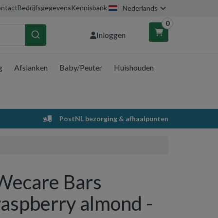
ntact
Bedrijfsgegevens
Kennisbank
Nederlands
0
Inloggen
g
Afslanken
Baby/Peuter
Huishouden
nkelwagen
Uw winkelwagen is leeg.
PostNL bezorging & afhaalpunten
Vul hem met producten.
Wecare Bars
raspberry almond -