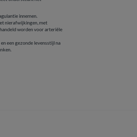
agulantie innemen.
t nierafwijkingen, met
ehandeld worden voor arteriële
 en een gezonde levensstijl na
inken.