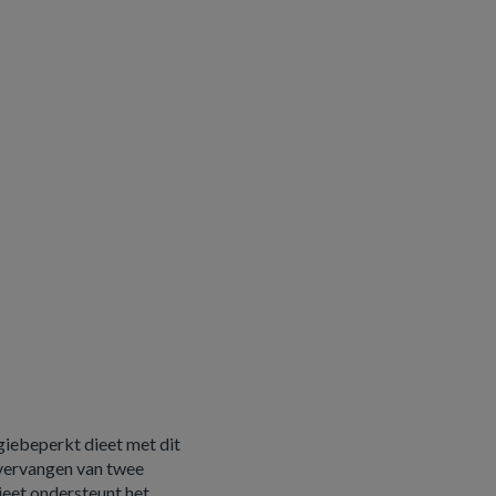
giebeperkt dieet met dit
 vervangen van twee
ieet ondersteunt het