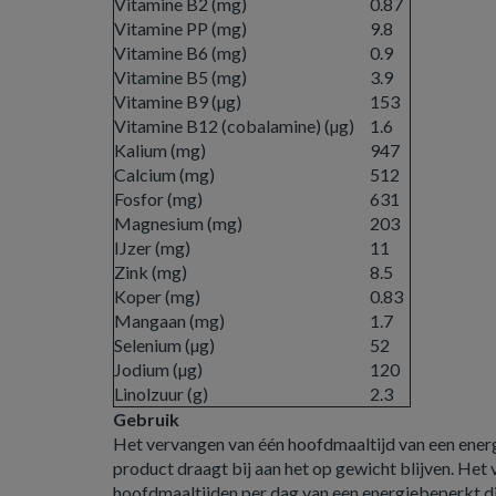
Vitamine B2 (mg)
0.87
Vitamine PP (mg)
9.8
Vitamine B6 (mg)
0.9
Vitamine B5 (mg)
3.9
Vitamine B9 (µg)
153
Vitamine B12 (cobalamine) (µg)
1.6
Kalium (mg)
947
Calcium (mg)
512
Fosfor (mg)
631
Magnesium (mg)
203
IJzer (mg)
11
Zink (mg)
8.5
Koper (mg)
0.83
Mangaan (mg)
1.7
Selenium (µg)
52
Jodium (µg)
120
Linolzuur (g)
2.3
Gebruik
Het vervangen van één hoofdmaaltijd van een ener
product draagt bij aan het op gewicht blijven. Het
hoofdmaaltijden per dag van een energiebeperkt d