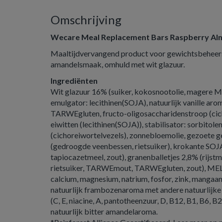
Omschrijving
Wecare Meal Replacement Bars Raspberry A
Maaltijdvervangend product voor gewichtsbeheers
amandelsmaak, omhuld met wit glazuur.
Ingrediënten
Wit glazuur 16% (suiker, kokosnootolie, magere 
emulgator: lecithinen(SOJA), natuurlijk vanille ar
TARWEgluten, fructo-oligosaccharidenstroop (cic
eiwitten (lecithinen(SOJA)), stabilisator: sorbitolen
(cichoreiwortelvezels), zonnebloemolie, gezoete
(gedroogde veenbessen, rietsuiker), krokante SOJA
tapiocazetmeel, zout), granenballetjes 2,8% (rij
rietsuiker, TARWEmout, TARWEgluten, zout), MELK
calcium, magnesium, natrium, fosfor, zink, mangaan, 
natuurlijk frambozenaroma met andere natuurlijke 
(C, E, niacine, A, pantotheenzuur, D, B12, B1, B6, B2,
natuurlijk bitter amandelaroma.