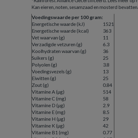
*Rainforest Alliance Gecertificeerd. Lees meer op r
Kan eieren, noten, sesamzaad en mosterd bevatten
Voedingswaarde per 100 gram:
Energetische waarde (kJ)
1521
Energetische waarde (kcal)
363
Vet waarvan (g)
11
Verzadigde vetzuren (g)
6.3
Koolhydraten waarvan (g)
36
Suikers (g)
25
Polyolen (g)
3.8
Voedingsvezels (g)
13
Eiwitten (g)
25
Zout (g)
0.84
Vitamine A (µg)
514
Vitamine C (mg)
58
Vitamine D (µg)
2.9
Vitamine E (mg)
8.5
Vitamine H (µg)
29
Vitamine K (µg)
42
Vitamine B1 (mg)
0.77