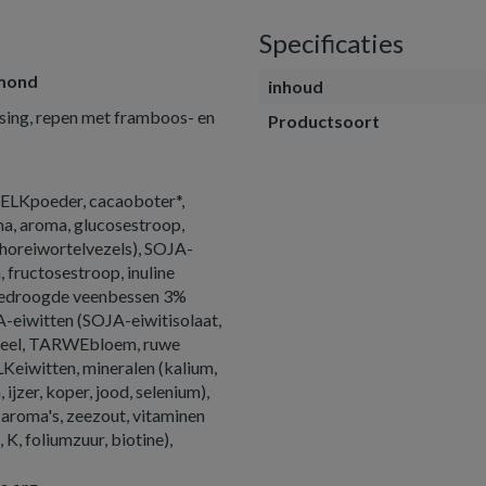
Specificaties
lmond
inhoud
ing, repen met framboos- en
Productsoort
MELKpoeder, cacaoboter*,
oma, aroma, glucosestroop,
horeiwortelvezels), SOJA-
, fructosestroop, inuline
 gedroogde veenbessen 3%
-eiwitten (SOJA-eiwitisolaat,
stmeel, TARWEbloem, ruwe
eiwitten, mineralen (kalium,
ijzer, koper, jood, selenium),
aroma's, zeezout, vitaminen
 K, foliumzuur, biotine),