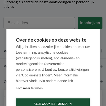
Ontvang als eerste de beste aanbiedingen en persoonlijk
advies
Email
Inschrijven
Over de cookies op deze website
Wij gebruiken noodzakelijke cookies en, met uw
Veel gestelde vragen
toestemming, analytische cookies
(websitegebruik meten), social-media- en
marketingcookies (advertenties
Populaire merken
personaliseren). U kunt uw keuze altijd wijzigen
via ‘Cookie-instellingen’. Meer informatie
hierover vindt u via onderstaande link.
Over ons
Kom meer te weten
Contact
Schrijf je in voor onze nieuwsbrief
ALLE COOKIES TOESTAAN
Ontvang als eerste de beste aanbiedingen en persoonlijk