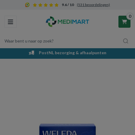
9.6 / 10
(531 beoordelingen)
0
Toggle navigation
Waar bent u naar op zoek?
PostNL bezorging & afhaalpunten
Winkelwagen
Uw winkelwagen is leeg.
Vul hem met producten.