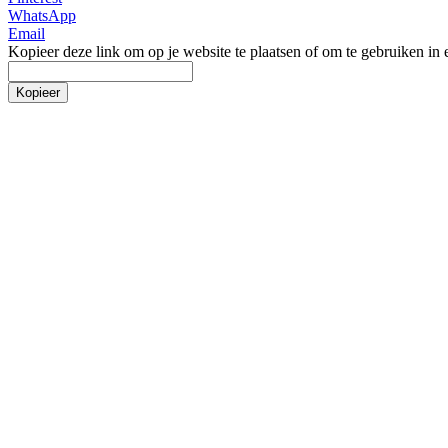
WhatsApp
Email
Kopieer deze link om op je website te plaatsen of om te gebruiken in 
Kopieer
Incontinentie
Incontinentie luiers
Inleggers
Incontinentiebroekjes
Fixatie voor luiers
Incontinentieverzorging
Onderleggers Wegwerp
Overige incontinentie
Zelftesten
Alcoholtest
Cholesteroltest
Diabetes test
Drugstesten
Ovulatietest
SOA zelftest
Zwangerschapstest
Overige zelftesten
Medische voeding