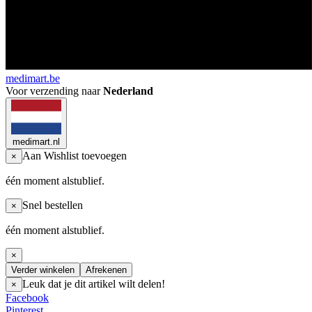
medimart.be
Voor verzending naar
Nederland
medimart.nl
Aan Wishlist toevoegen
×
één moment alstublief.
Snel bestellen
×
één moment alstublief.
×
Verder winkelen
Afrekenen
Leuk dat je dit artikel wilt delen!
×
Facebook
Pinterest