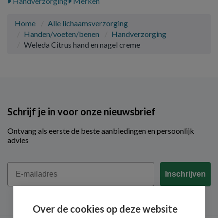
Handverzorging
Merken
Home
Alle lichaamsverzorging
Handen/voeten/benen
Handverzorging
Weleda Citrus hand en nagel creme
Schrijf je in voor onze nieuwsbrief
Ontvang als eerste de beste aanbiedingen en persoonlijk
advies
Email
Inschrijven
Over de cookies op deze website