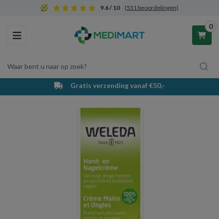
9.6 / 10
(531 beoordelingen)
0
Toggle navigation
Waar bent u naar op zoek?
Gratis verzending vanaf €50,-
Winkelwagen
Uw winkelwagen is leeg.
Vul hem met producten.