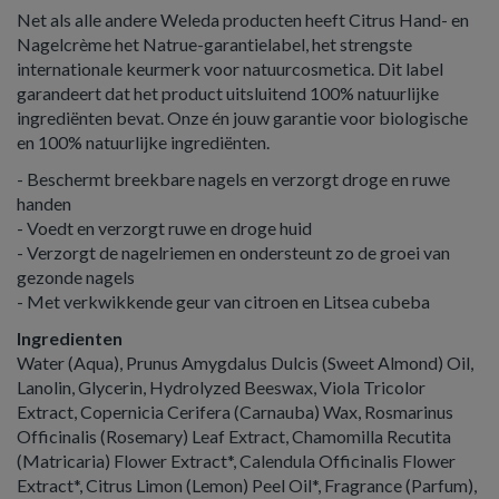
Net als alle andere Weleda producten heeft Citrus Hand- en
Nagelcrème het Natrue-garantielabel, het strengste
internationale keurmerk voor natuurcosmetica. Dit label
garandeert dat het product uitsluitend 100% natuurlijke
ingrediënten bevat. Onze én jouw garantie voor biologische
en 100% natuurlijke ingrediënten.
- Beschermt breekbare nagels en verzorgt droge en ruwe
handen
- Voedt en verzorgt ruwe en droge huid
- Verzorgt de nagelriemen en ondersteunt zo de groei van
gezonde nagels
- Met verkwikkende geur van citroen en Litsea cubeba
Ingredienten
Water (Aqua), Prunus Amygdalus Dulcis (Sweet Almond) Oil,
Lanolin, Glycerin, Hydrolyzed Beeswax, Viola Tricolor
Extract, Copernicia Cerifera (Carnauba) Wax, Rosmarinus
Officinalis (Rosemary) Leaf Extract, Chamomilla Recutita
(Matricaria) Flower Extract*, Calendula Officinalis Flower
Extract*, Citrus Limon (Lemon) Peel Oil*, Fragrance (Parfum),