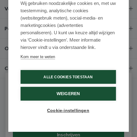
Wij gebruiken noodzakelijke cookies en, met uw
Veel gestelde vragen
toestemming, analytische cookies
(websitegebruik meten), social-media- en
marketingcookies (advertenties
Populaire merken
personaliseren). U kunt uw keuze altijd wijzigen
via ‘Cookie-instellingen’. Meer informatie
hierover vindt u via onderstaande link.
Over ons
Kom meer te weten
Contact
ALLE COOKIES TOESTAAN
Schrijf je in voor onze nieuwsbrief
WEIGEREN
Ontvang als eerste de beste aanbiedingen en persoonlijk
advies
Cookie-instellingen
Email
9.6 / 10
(531 beoordelingen)
© 2026 - Medimart.nl.
Inschrijven