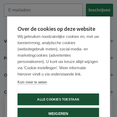
Email
Inschrijven
Over de cookies op deze website
Wij gebruiken noodzakelijke cookies en, met uw
Veel gestelde vragen
toestemming, analytische cookies
(websitegebruik meten), social-media- en
marketingcookies (advertenties
Populaire merken
personaliseren). U kunt uw keuze altijd wijzigen
via ‘Cookie-instellingen’. Meer informatie
hierover vindt u via onderstaande link.
Over ons
Kom meer te weten
Contact
ALLE COOKIES TOESTAAN
Schrijf je in voor onze nieuwsbrief
WEIGEREN
Ontvang als eerste de beste aanbiedingen en persoonlijk