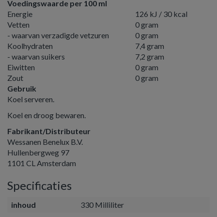
Voedingswaarde per 100 ml
Energie
126 kJ / 30 kcal
Vetten
0 gram
- waarvan verzadigde vetzuren
0 gram
Koolhydraten
7,4 gram
- waarvan suikers
7,2 gram
Eiwitten
0 gram
Zout
0 gram
Gebruik
Koel serveren.
Koel en droog bewaren.
Fabrikant/Distributeur
Wessanen Benelux B.V.
Hullenbergweg 97
1101 CL Amsterdam
Specificaties
inhoud
330 Milliliter