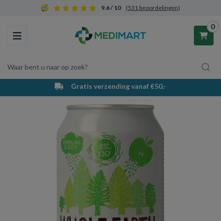
9.6 / 10
(531 beoordelingen)
0
Toggle navigation
Waar bent u naar op zoek?
Gratis verzending vanaf €50,-
Winkelwagen
Uw winkelwagen is leeg.
Vul hem met producten.