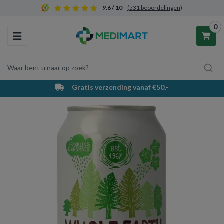
9.6 / 10
(531 beoordelingen)
0
Toggle navigation
Waar bent u naar op zoek?
Gratis verzending vanaf €50,-
Winkelwagen
Uw winkelwagen is leeg.
Vul hem met producten.