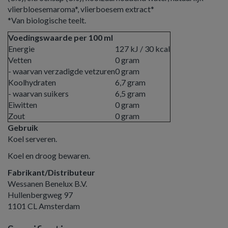
vlierbloesemaroma*, vlierboesem extract*
*Van biologische teelt.
Voedingswaarde per 100 ml
Energie
127 kJ / 30 kcal
Vetten
0 gram
- waarvan verzadigde vetzuren
0 gram
Koolhydraten
6,7 gram
- waarvan suikers
6,5 gram
Eiwitten
0 gram
Zout
0 gram
Gebruik
Koel serveren.
Koel en droog bewaren.
Fabrikant/Distributeur
Wessanen Benelux B.V.
Hullenbergweg 97
1101 CL Amsterdam