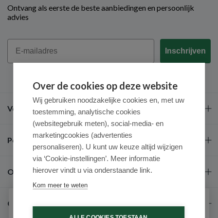
Ontvang als eerste de beste aanbiedingen en persoonlijk
advies
Email
Inschrijven
Over de cookies op deze website
Wij gebruiken noodzakelijke cookies en, met uw
Veel gestelde vragen
toestemming, analytische cookies
(websitegebruik meten), social-media- en
marketingcookies (advertenties
Populaire merken
personaliseren). U kunt uw keuze altijd wijzigen
via ‘Cookie-instellingen’. Meer informatie
hierover vindt u via onderstaande link.
Over ons
Kom meer te weten
Contact
Schrijf je in voor onze nieuwsbrief
ALLE COOKIES TOESTAAN