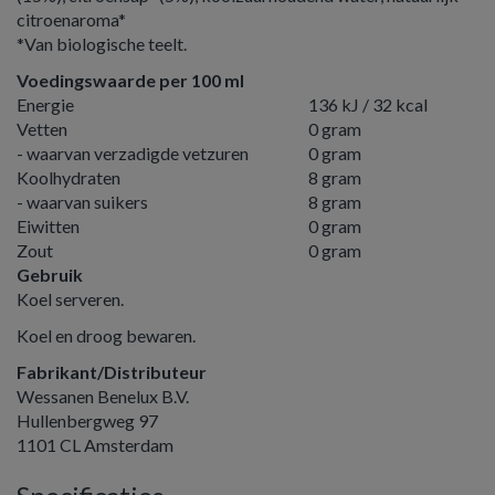
citroenaroma*
*Van biologische teelt.
Voedingswaarde per 100 ml
Energie
136 kJ / 32 kcal
Vetten
0 gram
- waarvan verzadigde vetzuren
0 gram
Koolhydraten
8 gram
- waarvan suikers
8 gram
Eiwitten
0 gram
Zout
0 gram
Gebruik
Koel serveren.
Koel en droog bewaren.
Fabrikant/Distributeur
Wessanen Benelux B.V.
Hullenbergweg 97
1101 CL Amsterdam