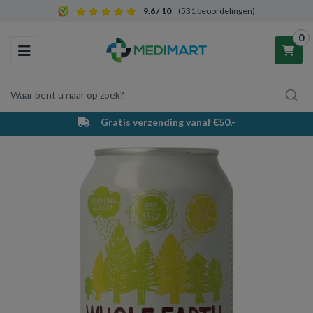
9.6 / 10
(531 beoordelingen)
0
Toggle navigation
Waar bent u naar op zoek?
Gratis verzending vanaf €50,-
Winkelwagen
Uw winkelwagen is leeg.
Vul hem met producten.