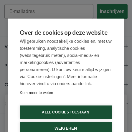
Email
Inschrijven
Over de cookies op deze website
Wij gebruiken noodzakelijke cookies en, met uw
Veel gestelde vragen
toestemming, analytische cookies
(websitegebruik meten), social-media- en
marketingcookies (advertenties
Populaire merken
personaliseren). U kunt uw keuze altijd wijzigen
via ‘Cookie-instellingen’. Meer informatie
hierover vindt u via onderstaande link.
Over ons
Kom meer te weten
Contact
Schrijf je in voor onze nieuwsbrief
ALLE COOKIES TOESTAAN
Ontvang als eerste de beste aanbiedingen en persoonlijk
advies
WEIGEREN
Voornaam