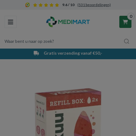
9.6 / 10
(531 beoordelingen)
0
Toggle navigation
Waar bent u naar op zoek?
Gratis verzending vanaf €50,-
Winkelwagen
Uw winkelwagen is leeg.
Vul hem met producten.