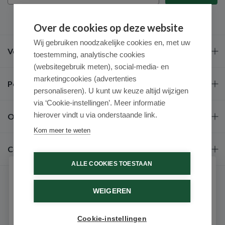
Over de cookies op deze website
Wij gebruiken noodzakelijke cookies en, met uw
Veel gestelde vragen
toestemming, analytische cookies
(websitegebruik meten), social-media- en
marketingcookies (advertenties
Populaire merken
personaliseren). U kunt uw keuze altijd wijzigen
via ‘Cookie-instellingen’. Meer informatie
hierover vindt u via onderstaande link.
Over ons
Kom meer te weten
Contact
ALLE COOKIES TOESTAAN
Schrijf je in voor onze nieuwsbrief
WEIGEREN
Ontvang als eerste de beste aanbiedingen en persoonlijk
advies
Cookie-instellingen
Email
9.6 / 10
(531 beoordelingen)