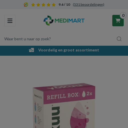
9.6 / 10
(531 beoordelingen)
0
Toggle navigation
Waar bent u naar op zoek?
Voordelig en groot assortiment
Winkelwagen
Uw winkelwagen is leeg.
Vul hem met producten.