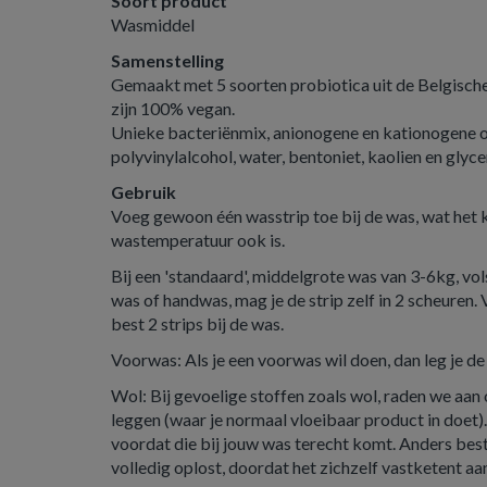
Soort product
Wasmiddel
Samenstelling
Gemaakt met 5 soorten probiotica uit de Belgisch
zijn 100% vegan.
Unieke bacteriënmix, anionogene en kationogene o
polyvinylalcohol, water, bentoniet, kaolien en glyce
Gebruik
Voeg gewoon één wasstrip toe bij de was, wat het k
wastemperatuur ook is.
Bij een 'standaard', middelgrote was van 3-6kg, vols
was of handwas, mag je de strip zelf in 2 scheuren
best 2 strips bij de was.
Voorwas: Als je een voorwas wil doen, dan leg je de
Wol: Bij gevoelige stoffen zoals wol, raden we aan 
leggen (waar je normaal vloeibaar product in doet)
voordat die bij jouw was terecht komt. Anders besta
volledig oplost, doordat het zichzelf vastketent aa