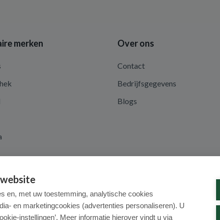
ire merken
Over ons
s
Contact
hek
Bedrijfsgegevens
d
Blogs
a
 website
es en, met uw toestemming, analytische cookies
dia- en marketingcookies (advertenties personaliseren). U
ookie-instellingen’. Meer informatie hierover vindt u via