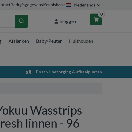
ntact
Bedrijfsgegevens
Kennisbank
Nederlands
0
Inloggen
g
Afslanken
Baby/Peuter
Huishouden
nkelwagen
Uw winkelwagen is leeg.
PostNL bezorging & afhaalpunten
Vul hem met producten.
Yokuu Wasstrips
fresh linnen - 96