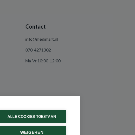
Contact
info@medimart.nl
070-4271302
Ma-Vr 10:00-12:00
ALLE COOKIES TOESTAAN
WEIGEREN