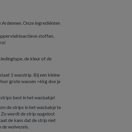
e Ardennen. Onze ingrediënten
ppervlakteactieve stoffen,
rol
ledingtype, de kleur of de
taat 1 wasstrip. Bij een kleine
. Voor grote wassen >6kg doe je
 strips best in het wasbakje!
om de strips in het wasbakje te
. Zo wordt de strip opgelost
at de kans dat de strip niet
n de wolvezels.