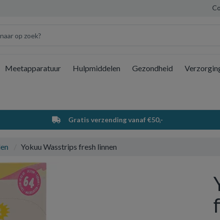
Co
Meetapparatuur
Hulpmiddelen
Gezondheid
Verzorgin
Wi
Gratis verzending vanaf €50,-
len
Yokuu Wasstrips fresh linnen