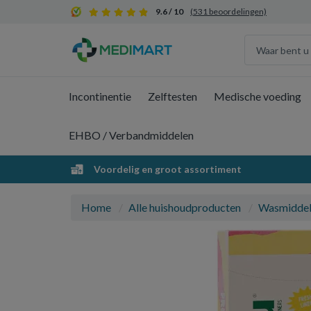
9.6 / 10
(531 beoordelingen)
Incontinentie
Zelftesten
Medische voeding
EHBO / Verbandmiddelen
Voordelig en groot assortiment
Home
Alle huishoudproducten
Wasmidde