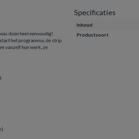
Specificaties
inhoud
was doen heel eenvoudig!
Productsoort
start het programma, de strip
en vanzelf hun werk, ze
d
n)