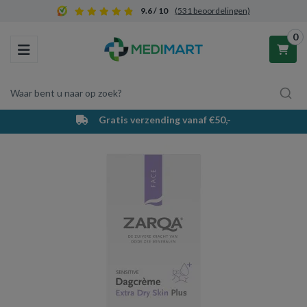
9.6 / 10
(531 beoordelingen)
0
Toggle navigation
Waar bent u naar op zoek?
Gratis verzending vanaf €50,-
Winkelwagen
Uw winkelwagen is leeg.
Vul hem met producten.