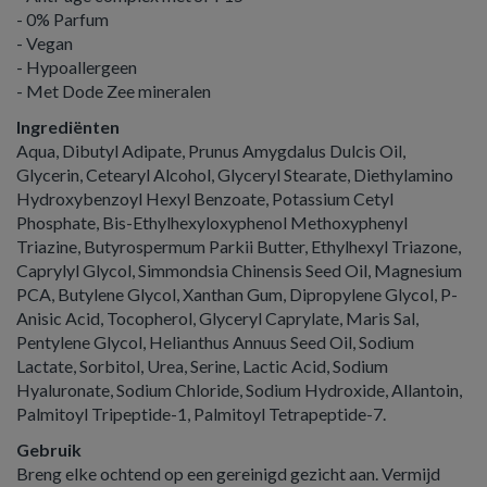
- 0% Parfum
- Vegan
- Hypoallergeen
- Met Dode Zee mineralen
Ingrediënten
Aqua, Dibutyl Adipate, Prunus Amygdalus Dulcis Oil,
Glycerin, Cetearyl Alcohol, Glyceryl Stearate, Diethylamino
Hydroxybenzoyl Hexyl Benzoate, Potassium Cetyl
Phosphate, Bis-Ethylhexyloxyphenol Methoxyphenyl
Triazine, Butyrospermum Parkii Butter, Ethylhexyl Triazone,
Caprylyl Glycol, Simmondsia Chinensis Seed Oil, Magnesium
PCA, Butylene Glycol, Xanthan Gum, Dipropylene Glycol, P-
Anisic Acid, Tocopherol, Glyceryl Caprylate, Maris Sal,
Pentylene Glycol, Helianthus Annuus Seed Oil, Sodium
Lactate, Sorbitol, Urea, Serine, Lactic Acid, Sodium
Hyaluronate, Sodium Chloride, Sodium Hydroxide, Allantoin,
Palmitoyl Tripeptide-1, Palmitoyl Tetrapeptide-7.
Gebruik
Breng elke ochtend op een gereinigd gezicht aan. Vermijd