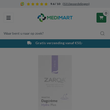
9.6 / 10
(531 beoordelingen)
0
Toggle navigation
Waar bent u naar op zoek?
Gratis verzending vanaf €50,-
Winkelwagen
Uw winkelwagen is leeg.
Vul hem met producten.