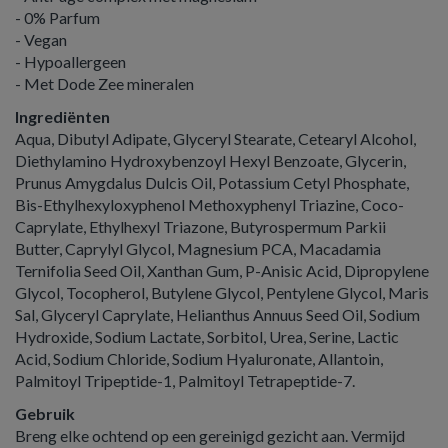
- 0% Parfum
- Vegan
- Hypoallergeen
- Met Dode Zee mineralen
Ingrediënten
Aqua, Dibutyl Adipate, Glyceryl Stearate, Cetearyl Alcohol,
Diethylamino Hydroxybenzoyl Hexyl Benzoate, Glycerin,
Prunus Amygdalus Dulcis Oil, Potassium Cetyl Phosphate,
Bis-Ethylhexyloxyphenol Methoxyphenyl Triazine, Coco-
Caprylate, Ethylhexyl Triazone, Butyrospermum Parkii
Butter, Caprylyl Glycol, Magnesium PCA, Macadamia
Ternifolia Seed Oil, Xanthan Gum, P-Anisic Acid, Dipropylene
Glycol, Tocopherol, Butylene Glycol, Pentylene Glycol, Maris
Sal, Glyceryl Caprylate, Helianthus Annuus Seed Oil, Sodium
Hydroxide, Sodium Lactate, Sorbitol, Urea, Serine, Lactic
Acid, Sodium Chloride, Sodium Hyaluronate, Allantoin,
Palmitoyl Tripeptide-1, Palmitoyl Tetrapeptide-7.
Gebruik
Breng elke ochtend op een gereinigd gezicht aan. Vermijd