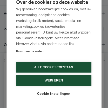
Over de cookies op deze website
Wij gebruiken noodzakelijke cookies en, met uw
Veel gestelde vragen
toestemming, analytische cookies
(websitegebruik meten), social-media- en
marketingcookies (advertenties
Populaire merken
personaliseren). U kunt uw keuze altijd wijzigen
via ‘Cookie-instellingen’. Meer informatie
hierover vindt u via onderstaande link.
Over ons
Kom meer te weten
Contact
Schrijf je in voor onze nieuwsbrief
ALLE COOKIES TOESTAAN
Ontvang als eerste de beste aanbiedingen en persoonlijk
advies
WEIGEREN
Voornaam
Cookie-instellingen
9.6 / 10
(531 beoordelingen)
Email
© 2026 - Medimart.nl.