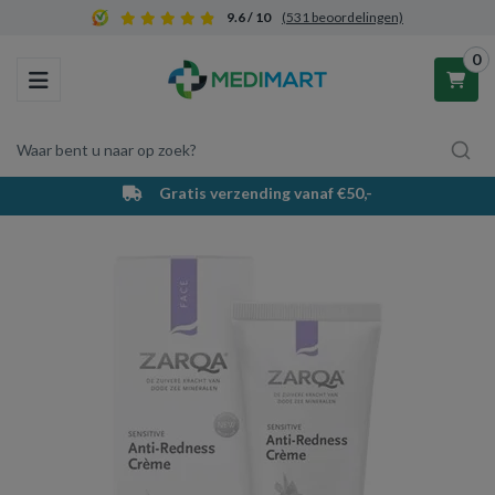
9.6 / 10
(531 beoordelingen)
0
Toggle navigation
Waar bent u naar op zoek?
Gratis verzending vanaf €50,-
Winkelwagen
Uw winkelwagen is leeg.
Vul hem met producten.