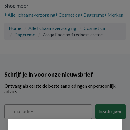
Shop meer
Alle lichaamsverzorging
Cosmetica
Dagcreme
Merken
Home
Alle lichaamsverzorging
Cosmetica
Dagcreme
Zarqa Face anti redness creme
Schrijf je in voor onze nieuwsbrief
Ontvang als eerste de beste aanbiedingen en persoonlijk
advies
Email
Inschrijven