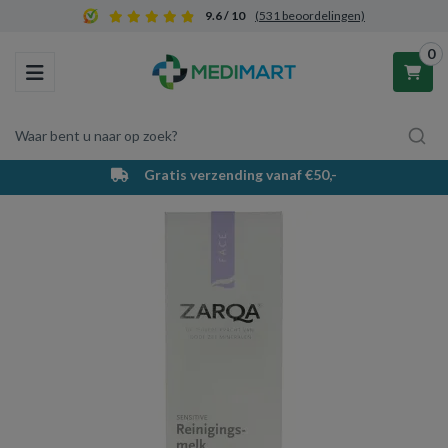
9.6 / 10
(531 beoordelingen)
0
Toggle navigation
Waar bent u naar op zoek?
Gratis verzending vanaf €50,-
Winkelwagen
Uw winkelwagen is leeg.
Vul hem met producten.