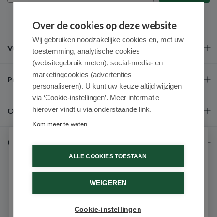
Over de cookies op deze website
Wij gebruiken noodzakelijke cookies en, met uw
Veel gestelde vragen
toestemming, analytische cookies
(websitegebruik meten), social-media- en
marketingcookies (advertenties
Populaire merken
personaliseren). U kunt uw keuze altijd wijzigen
via ‘Cookie-instellingen’. Meer informatie
hierover vindt u via onderstaande link.
Over ons
Kom meer te weten
Contact
Schrijf je in voor onze nieuwsbrief
ALLE COOKIES TOESTAAN
Ontvang als eerste de beste aanbiedingen en persoonlijk
advies
WEIGEREN
Voornaam
Cookie-instellingen
9.6 / 10
(531 beoordelingen)
Email