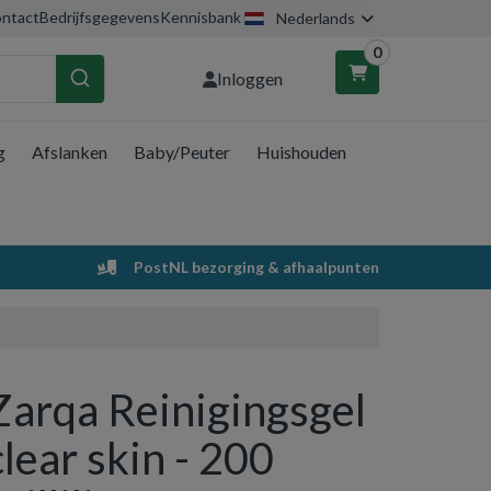
ntact
Bedrijfsgegevens
Kennisbank
Nederlands
0
Inloggen
g
Afslanken
Baby/Peuter
Huishouden
nkelwagen
Uw winkelwagen is leeg.
PostNL bezorging & afhaalpunten
Vul hem met producten.
Zarqa Reinigingsgel
clear skin - 200