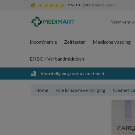
9.6 / 10
(531 beoordelingen)
Incontinentie
Zelftesten
Medische voeding
EHBO / Verbandmiddelen
Voordelig en groot assortiment
Home
Alle lichaamsverzorging
Cosmetic