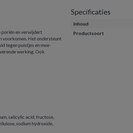
Specificaties
inhoud
e poriën en verwijdert
Productsoort
den voorkomen. Het ondersteunt
uid tegen puistjes en mee-
iverende werking. Ook
m, salicylic acid, fructose,
ellulose, sodium hydroxide,