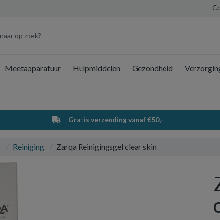
Co
Meetapparatuur
Hulpmiddelen
Gezondheid
Verzorgin
Wi
Gratis verzending vanaf €50,-
a
Reiniging
Zarqa Reinigingsgel clear skin