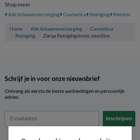
Shop meer
Alle lichaamsverzorging
Cosmetica
Reiniging
Merken
Home
Alle lichaamsverzorging
Cosmetica
Reiniging
Zarqa Reinigingstonic sensitive
Schrijf je in voor onze nieuwsbrief
Ontvang als eerste de beste aanbiedingen en persoonlijk
advies
Email
Inschrijven