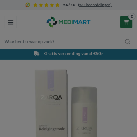
9.6 / 10
(531 beoordelingen)
0
Toggle navigation
Waar bent u naar op zoek?
Gratis verzending vanaf €50,-
Winkelwagen
Uw winkelwagen is leeg.
Vul hem met producten.