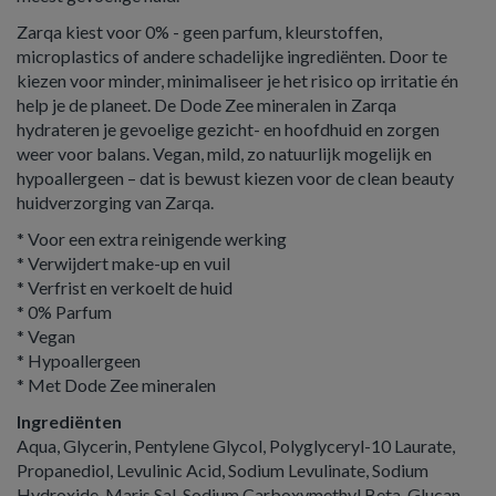
Zarqa kiest voor 0% - geen parfum, kleurstoffen,
microplastics of andere schadelijke ingrediënten. Door te
kiezen voor minder, minimaliseer je het risico op irritatie én
help je de planeet. De Dode Zee mineralen in Zarqa
hydrateren je gevoelige gezicht- en hoofdhuid en zorgen
weer voor balans. Vegan, mild, zo natuurlijk mogelijk en
hypoallergeen – dat is bewust kiezen voor de clean beauty
huidverzorging van Zarqa.
* Voor een extra reinigende werking
* Verwijdert make-up en vuil
* Verfrist en verkoelt de huid
* 0% Parfum
* Vegan
* Hypoallergeen
* Met Dode Zee mineralen
Ingrediënten
Aqua, Glycerin, Pentylene Glycol, Polyglyceryl-10 Laurate,
Propanediol, Levulinic Acid, Sodium Levulinate, Sodium
Hydroxide, Maris Sal, Sodium Carboxymethyl Beta-Glucan.