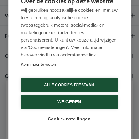
Over de cookies op deze website
Wij gebruiken noodzakelijke cookies en, met uw
Veel gestelde vragen
toestemming, analytische cookies
(websitegebruik meten), social-media- en
marketingcookies (advertenties
Populaire merken
personaliseren). U kunt uw keuze altijd wijzigen
via ‘Cookie-instellingen’. Meer informatie
hierover vindt u via onderstaande link.
Over ons
Kom meer te weten
Contact
ALLE COOKIES TOESTAAN
Schrijf je in voor onze nieuwsbrief
WEIGEREN
Ontvang als eerste de beste aanbiedingen en persoonlijk
advies
Cookie-instellingen
Email
9.6 / 10
(531 beoordelingen)
© 2026 - Medimart.nl.