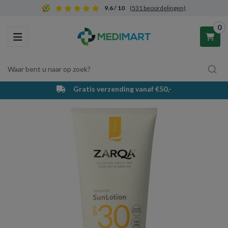
9.6 / 10
(531 beoordelingen)
0
Toggle navigation
Waar bent u naar op zoek?
Gratis verzending vanaf €50,-
Winkelwagen
Uw winkelwagen is leeg.
Vul hem met producten.