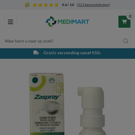
9.6 / 10
(531 beoordelingen)
0
Toggle navigation
Waar bent u naar op zoek?
Gratis verzending vanaf €50,-
Winkelwagen
Uw winkelwagen is leeg.
Vul hem met producten.