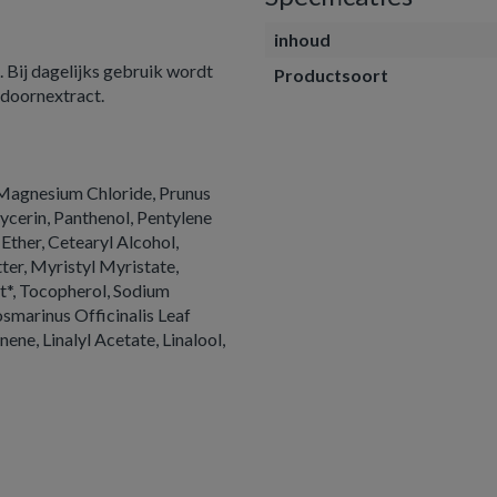
inhoud
 Bij dagelijks gebruik wordt
Productsoort
ndoornextract.
 Magnesium Chloride, Prunus
lycerin, Panthenol, Pentylene
Ether, Cetearyl Alcohol,
r, Myristyl Myristate,
*, Tocopherol, Sodium
smarinus Officinalis Leaf
ene, Linalyl Acetate, Linalool,