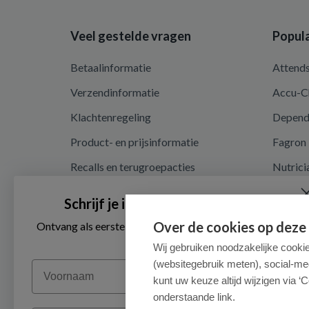
Veel gestelde vragen
Popula
Betaalinformatie
Attend
Verzendinformatie
Accu-C
Klachtenregeling
Depen
Product- en prijsinformatie
Fagron
Recalls en terugroepacties
Nutrici
Privacy en cookieverklaring
Schrijf je in voor onze nieuwsbrief
Cookie instellingen
Over de cookies op deze
Ontvang als eerste de beste aanbiedingen en persoonlijk
advies
Algemene voorwaarden
Wij gebruiken noodzakelijke cooki
(websitegebruik meten), social-me
Voornaam
Herroepingsrecht en retouren
kunt uw keuze altijd wijzigen via ‘C
onderstaande link.