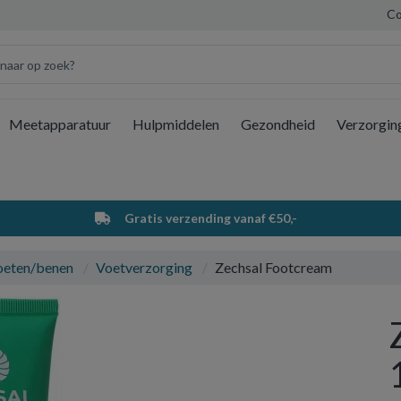
Co
Meetapparatuur
Hulpmiddelen
Gezondheid
Verzorgin
Wi
Gratis verzending vanaf €50,-
oeten/benen
Voetverzorging
Zechsal Footcream