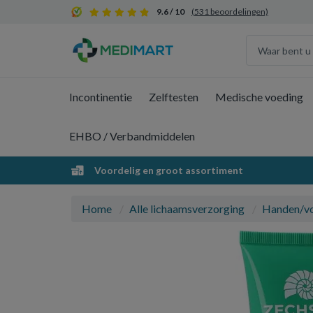
9.6 / 10
(531 beoordelingen)
Incontinentie
Zelftesten
Medische voeding
EHBO / Verbandmiddelen
Voordelig en groot assortiment
Home
Alle lichaamsverzorging
Handen/v