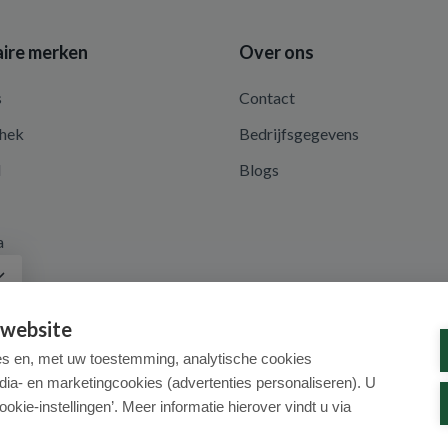
ire merken
Over ons
s
Contact
hek
Bedrijfsgegevens
d
Blogs
a
 website
es en, met uw toestemming, analytische cookies
dia- en marketingcookies (advertenties personaliseren). U
ookie-instellingen’. Meer informatie hierover vindt u via