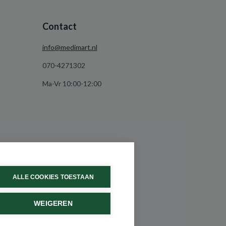
Contact
info@medimart.nl
070-4271302
Ma-Vr 10:00-12:00
ALLE COOKIES TOESTAAN
WEIGEREN