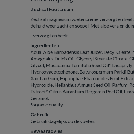
Zechsal Footcream
Zechsal magnesium voetencrème verzorgt en heelt.
de huid weer zacht en soepel. Met aloe vera en dui
- verzorgt en heelt
Ingredienten
Aqua, Aloe Barbadensis Leaf Juice*, Decyl Oleate,
Amygdalus Dulcis Oil, Glyceryl Stearate Citrate, G
Glycol, Macadamia Ternifolia Seed Oil*, Dicaprylyl 
Hydroxyacetophenone, Butyrospermum Parkii Butte
Xanthan Gum, Hippophae Rhamnoides Fruit Extract
Hydroxide, Helianthus Annuus Seed Oil, Parfum, Ro
Extract*, Citrus Aurantium Bergamia Peel Oil, Limon
Geraniol.
*organic quality
Gebruik
Gebruik dagelijks op de voeten.
Bewaaradvies