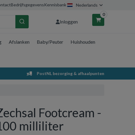
ntact
Bedrijfsgegevens
Kennisbank
Nederlands
0
Inloggen
g
Afslanken
Baby/Peuter
Huishouden
nkelwagen
Uw winkelwagen is leeg.
PostNL bezorging & afhaalpunten
Vul hem met producten.
Zechsal Footcream -
100 milliliter