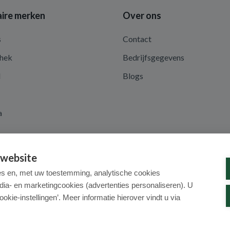
ire merken
Over ons
s
Contact
hek
Bedrijfsgegevens
d
Blogs
a
 website
es en, met uw toestemming, analytische cookies
dia- en marketingcookies (advertenties personaliseren). U
ookie-instellingen’. Meer informatie hierover vindt u via