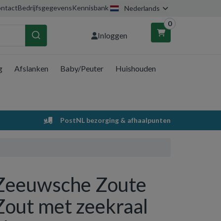
ntact
Bedrijfsgegevens
Kennisbank
Nederlands
0
Inloggen
g
Afslanken
Baby/Peuter
Huishouden
nkelwagen
Uw winkelwagen is leeg.
PostNL bezorging & afhaalpunten
Vul hem met producten.
Zeeuwsche Zoute
Zout met zeekraal