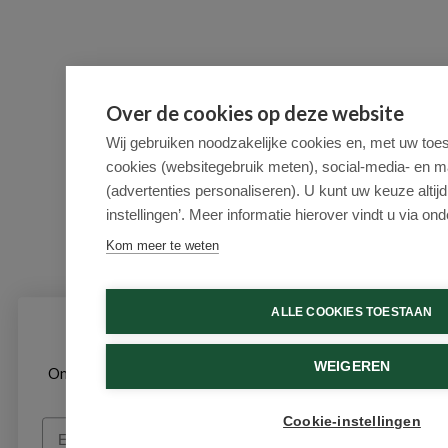
Over de cookies op deze website
Wij gebruiken noodzakelijke cookies en, met uw toe
cookies (websitegebruik meten), social-media- en m
(advertenties personaliseren). U kunt uw keuze altijd
instellingen’. Meer informatie hierover vindt u via ond
Kom meer te weten
ALLE COOKIES TOESTAAN
Schrijf je in voor onze nieuwsbrief
WEIGEREN
Ontvang als eerste de beste aanbiedingen en persoonlijk
advies
Cookie-instellingen
Email