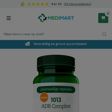
9.6 / 10
(531 beoordelingen)
0
Toggle navigation
Waar bent u naar op zoek?
Voordelig en groot assortiment
Winkelwagen
Uw winkelwagen is leeg.
Vul hem met producten.