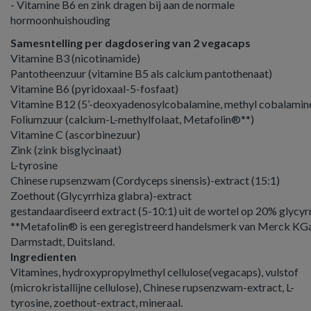
- Vitamine B6 en zink dragen bij aan de normale
hormoonhuishouding
Samesntelling per dagdosering van 2 vegacaps
Vitamine B3 (nicotinamide)
Pantotheenzuur (vitamine B5 als calcium pantothenaat)
Vitamine B6 (pyridoxaal-5-fosfaat)
Vitamine B12 (5’-deoxyadenosylcobalamine, methyl cobalamin
Foliumzuur (calcium-L-methylfolaat, Metafolin®**)
Vitamine C (ascorbinezuur)
Zink (zink bisglycinaat)
L-tyrosine
Chinese rupsenzwam (Cordyceps sinensis)-extract (15:1)
Zoethout (Glycyrrhiza glabra)-extract
gestandaardiseerd extract (5-10:1) uit de wortel op 20% glycyr
**Metafolin® is een geregistreerd handelsmerk van Merck KG
Darmstadt, Duitsland.
Ingredienten
Vitamines, hydroxypropylmethyl cellulose(vegacaps), vulstof
(microkristallijne cellulose), Chinese rupsenzwam-extract, L-
tyrosine, zoethout-extract, mineraal.