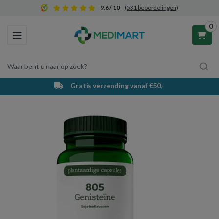
9.6 / 10
(531 beoordelingen)
0
Toggle navigation
Waar bent u naar op zoek?
Gratis verzending vanaf €50,-
Winkelwagen
Uw winkelwagen is leeg.
Vul hem met producten.