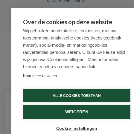
© 2026 - Medimart.nl.
Over de cookies op deze website
Wij gebruiken noodzakelijke cookies en, met uw
toestemming, analytische cookies (websitegebruik
meten), social-media- en marketingcookies
(advertenties personaliseren). U kunt uw keuze altijd
wijzigen via ‘Cookie-instellingen’. Meer informatie
hierover vindt u via onderstaande link.
Kom meer te weten
ALLE COOKIES TOESTAAN
Schrijf je in voor onze nieuwsbrief
WEIGEREN
Ontvang als eerste de beste aanbiedingen en persoonlijk
advies
Cookie-instellingen
Email