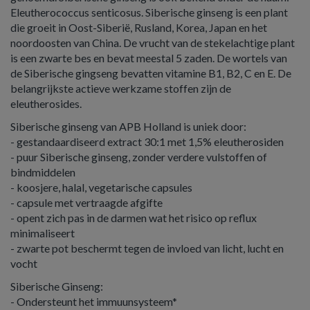
Eleutherococcus senticosus. Siberische ginseng is een plant
die groeit in Oost-Siberië, Rusland, Korea, Japan en het
noordoosten van China. De vrucht van de stekelachtige plant
is een zwarte bes en bevat meestal 5 zaden. De wortels van
de Siberische gingseng bevatten vitamine B1, B2, C en E. De
belangrijkste actieve werkzame stoffen zijn de
eleutherosides.
Siberische ginseng van APB Holland is uniek door:
- gestandaardiseerd extract 30:1 met 1,5% eleutherosiden
- puur Siberische ginseng, zonder verdere vulstoffen of
bindmiddelen
- koosjere, halal, vegetarische capsules
- capsule met vertraagde afgifte
- opent zich pas in de darmen wat het risico op reflux
minimaliseert
- zwarte pot beschermt tegen de invloed van licht, lucht en
vocht
Siberische Ginseng:
- Ondersteunt het immuunsysteem*