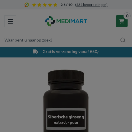
9.6 / 10
(531 beoordelingen)
0
Toggle navigation
Waar bent u naar op zoek?
Gratis verzending vanaf €50,-
Winkelwagen
Uw winkelwagen is leeg.
Vul hem met producten.