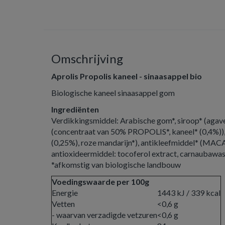
Omschrijving
Aprolis Propolis kaneel - sinaasappel bio
Biologische kaneel sinaasappel gom
Ingrediënten
Verdikkingsmiddel: Arabische gom*, siroop* (agave*,
(concentraat van 50% PROPOLIS*, kaneel* (0,4%)), 
(0,25%), roze mandarijn*), antikleefmiddel* (M
antioxideermiddel: tocoferol extract, carnaubawas
*afkomstig van biologische landbouw
Voedingswaarde per 100g
Energie
1443 kJ / 339 kcal
Vetten
<0,6 g
- waarvan verzadigde vetzuren
<0,6 g