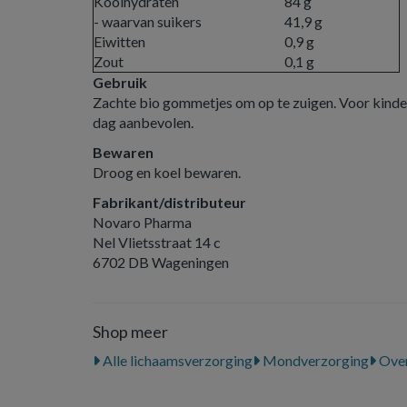
Koolhydraten
84 g
- waarvan suikers
41,9 g
Eiwitten
0,9 g
Zout
0,1 g
Gebruik
Zachte bio gommetjes om op te zuigen. Voor kindere
dag aanbevolen.
Bewaren
Droog en koel bewaren.
Fabrikant/distributeur
Novaro Pharma
Nel Vlietsstraat 14 c
6702 DB Wageningen
Shop meer
Alle lichaamsverzorging
Mondverzorging
Over