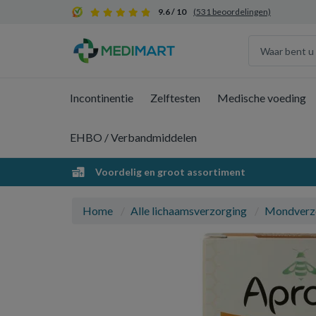
9.6 / 10
(531 beoordelingen)
Incontinentie
Zelftesten
Medische voeding
EHBO / Verbandmiddelen
Voordelig en groot assortiment
Home
Alle lichaamsverzorging
Mondverz