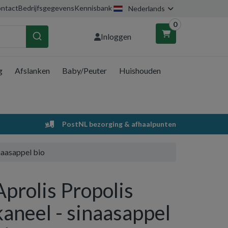
ntact
Bedrijfsgegevens
Kennisbank
Nederlands
0
Inloggen
g
Afslanken
Baby/Peuter
Huishouden
nkelwagen
Uw winkelwagen is leeg.
PostNL bezorging & afhaalpunten
Vul hem met producten.
inaasappel bio
Aprolis Propolis
kaneel - sinaasappel