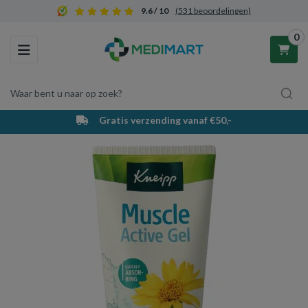
9.6 / 10
(531 beoordelingen)
0
Toggle navigation
Waar bent u naar op zoek?
Gratis verzending vanaf €50,-
Winkelwagen
Uw winkelwagen is leeg.
Vul hem met producten.